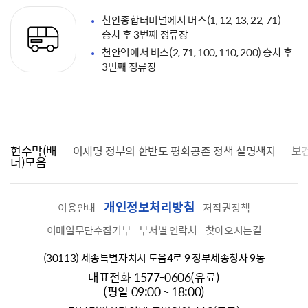
천안종합터미널에서 버스(1, 12, 13, 22, 71)
승차 후 3번째 정류장
천안역에서 버스(2, 71, 100, 110, 200) 승차 후
3번째 정류장
현수막(배
가를 찾습니다
이재명 정부의 한반도 평화공존 정책 설명책자
보
너)모음
개인정보처리방침
이용안내
저작권정책
이메일무단수집거부
부서별 연락처
찾아오시는길
(30113) 세종특별자치시 도움4로 9 정부세종청사 9동
대표전화 1577-0606(유료)
(평일 09:00 ~ 18:00)