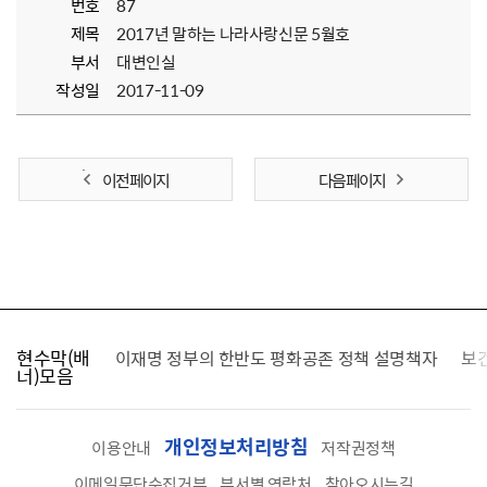
번호
87
제목
2017년 말하는 나라사랑신문 5월호
부서
대변인실
작성일
2017-11-09
이전 페이지
다음 페이지
현수막(배
가를 찾습니다
이재명 정부의 한반도 평화공존 정책 설명책자
보
너)모음
개인정보처리방침
이용안내
저작권정책
이메일무단수집거부
부서별 연락처
찾아오시는길