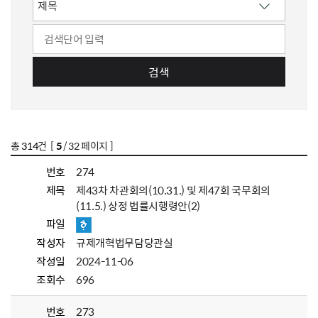
검색
총
314
건 [
5
/ 32 페이지 ]
번호
274
제목
제43차 차관회의(10.31.) 및 제47회 국무회의
(11.5.) 상정 법률시행령안(2)
파일
작성자
규제개혁법무담당관실
작성일
2024-11-06
조회수
696
번호
273