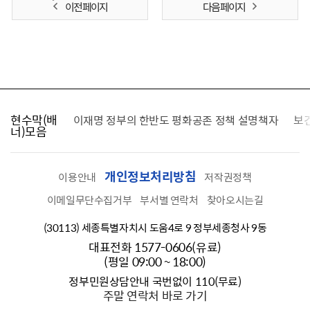
이전 페이지
다음 페이지
현수막(배
가를 찾습니다
이재명 정부의 한반도 평화공존 정책 설명책자
보
너)모음
개인정보처리방침
이용안내
저작권정책
이메일무단수집거부
부서별 연락처
찾아오시는길
(30113) 세종특별자치시 도움4로 9 정부세종청사 9동
대표전화 1577-0606(유료)
(평일 09:00 ~ 18:00)
정부민원상담안내 국번없이 110(무료)
주말 연락처 바로 가기