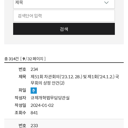
검색
총
314
건 [
9
/ 32 페이지 ]
번호
234
제목
제51회 차관회의('23.12. 28.) 및 제1회('24.1.2.) 국
무회의 상정 안건(2)
파일
작성자
규제개혁법무담당관실
작성일
2024-01-02
조회수
841
번호
233