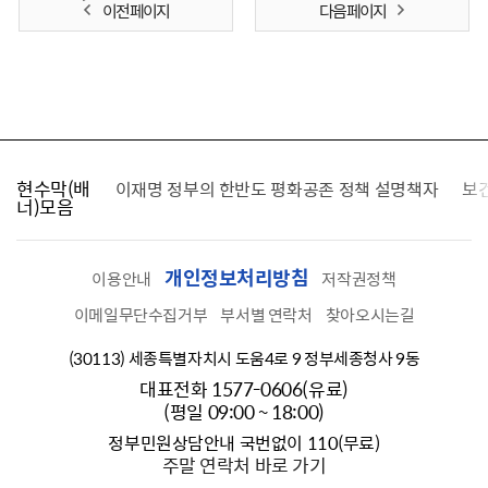
이전 페이지
다음 페이지
현수막(배
가를 찾습니다
이재명 정부의 한반도 평화공존 정책 설명책자
보
너)모음
개인정보처리방침
이용안내
저작권정책
이메일무단수집거부
부서별 연락처
찾아오시는길
(30113) 세종특별자치시 도움4로 9 정부세종청사 9동
대표전화 1577-0606(유료)
(평일 09:00 ~ 18:00)
정부민원상담안내 국번없이 110(무료)
주말 연락처 바로 가기