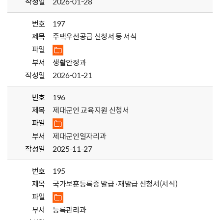
작성일
2026-01-28
번호
197
제목
주택우선공급 신청서 등 서식
파일
부서
생활안정과
작성일
2026-01-21
번호
196
제목
제대군인 교육지원 신청서
파일
부서
제대군인일자리과
작성일
2025-11-27
번호
195
제목
국가보훈등록증 발급·재발급 신청서(서식)
파일
부서
등록관리과