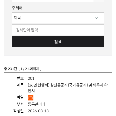
주제어
검색
총
201
건 [
1
/ 21 페이지 ]
번호
201
제목
(26년 현행화) 참전유공자(국가유공자) 및 배우자 확
인서
파일
부서
등록관리과
작성일
2026-03-13