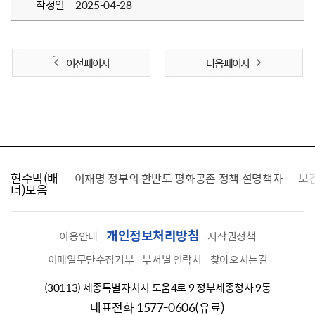
작성일
2025-04-28
이전 페이지
다음 페이지
현수막(배
가를 찾습니다
이재명 정부의 한반도 평화공존 정책 설명책자
보
너)모음
개인정보처리방침
이용안내
저작권정책
이메일무단수집거부
부서별 연락처
찾아오시는길
(30113) 세종특별자치시 도움4로 9 정부세종청사 9동
대표전화 1577-0606(유료)