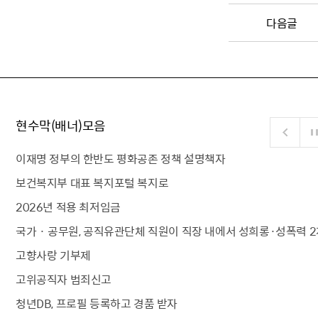
다음글
현수막(배너)모음
이재명 정부의 한반도 평화공존 정책 설명책자
보건복지부 대표 복지포털 복지로
2026년 적용 최저임금
국가 · 공무원, 공직유관단체 직원이 직장 내에서 성희롱·성폭력 2
고향사랑 기부제
고위공직자 범죄신고
청년DB, 프로필 등록하고 경품 받자