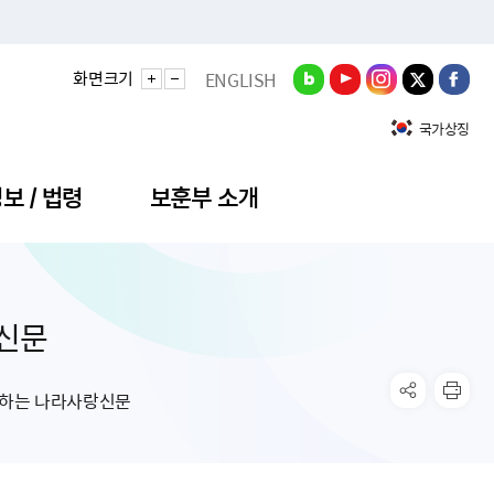
화면크기
ENGLISH
국가상징
보 / 법령
보훈부 소개
신문
정성과
비스안내
간회의
충민원
공대상 공공데이터 목록
직도
정부기념식
구 국가유공자증 등
기관평가
규제개혁신문고
공모요강
훈사진관
업내용
무·차관회의
산낭비신고센터
EN API
원안내
기념식 참가신청
국가보훈등록증
지수·만족도 등
규제입증요청
하는 나라사랑신문
공공데이터
훈영상관
업활동
요회의결과
패행위신고
기념식 참가신청 확인
국가보훈등록증 발급안내
규제개혁추진현황
공지사항
라사랑신문(PDF)
료실
영리법인 부정비리 신고
이달의 보훈행사
모바일 국가보훈등록증 발급방법
하는 나라사랑신문
관기관누리집
탁금지법 위반행위 신고
보훈행사·캠페인 자료실
국가보훈등록증 진위확인
보훈대상자