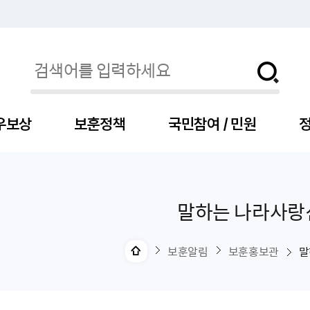
우보상
보훈정책
국민참여 / 민원
정
말하는 나라사랑
자
서
신청
청구
보도자료
보훈급여금
세출예산
사전정보공표목록
장차관소개
국
서
주
고
제
조
식
자
서식
처분사례
언론보도설명·정정
교육지원
기금
업무추진비
장관과의 대화
보
사
국
예
OP
직
보훈알림
보훈홍보관
말
자
센터
및 보훈캐릭터
대부지원
계약관련
주요일정
보
사
주
부
위탁알림
대상자
건
의료지원 및 위탁병원
공공기관
연설문
나
자
비
자
, 화상(수어)상담
생업지원
역대장차관
말
유
청