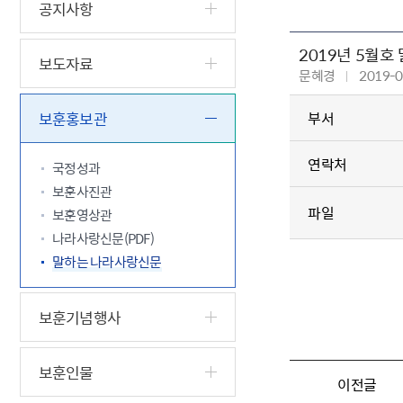
5.18 민
친일귀속
국민제안
기관주소
공지사항
고엽제 후
정부위원
정책토론
당직실 전
정책실명제
2019년 5월
특수임무
행정서비스
전자공청
보도자료
주요정책
독립운동가
문혜경
2019-0
제대군인
학술·연구
설문조사
이달의 독
보훈홍보관
부서
이달의 전
연락처
국정성과
보훈사진관
파일
보훈영상관
나라사랑신문(PDF)
말하는 나라사랑신문
보훈기념행사
보훈인물
이전글