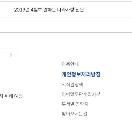
2019년 4월호 말하는 나라사랑 신문
이용안내
공유누리
개인정보처리방침
수어로 보는 대한민국정부
저작권정책
6·25 비정규군 공로자 보상신청 안내
이메일무단수집거부
차 피해 예방
문화포털(통합 문화 정보 사이트)
부서별 연락처
전사자 유가족 찾기
찾아오시는길
국가정신건강정보누리집
나라지킴이 3대 가족! 병역명문가를 찾습니다