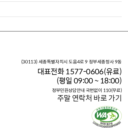
(30113) 세종특별자치시 도움4로 9 정부세종청사 9동
이재명 정부의 한반도 평
대표전화 1577-0606(유료)
보건복지부 대표 복지포털
(평일 09:00 ~ 18:00)
2026년 적용 최저임금
정부민원상담안내 국번없이 110(무료)
국가 · 공무원, 공직유관단
주말 연락처 바로 가기
고향사랑 기부제
고위공직자 범죄신고
청년DB, 프로필 등록하고 