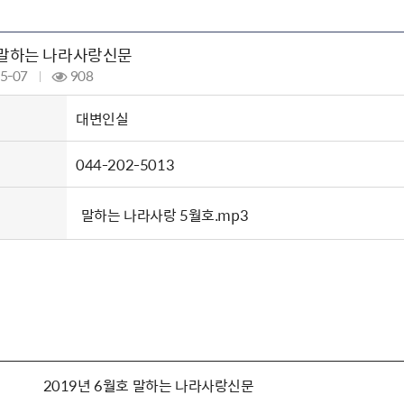
주유공자
재산
록
기타지원
역대처차장
이
유(의)증
회운영공개
화번호
보훈지원 안내자료
국
 안내
입법예고
행
호 말하는 나라사랑신문
유공자
 헌장 전문
회
보
목록
행정예고
행
 자료실
신
5-07
908
정
훈령·예규
국
립운동가
국
국
고문변호사
헌
쟁영웅
대변인실
단체 법인내규
지자체 보훈관련 자체법규
044-202-5013
말하는 나라사랑 5월호.mp3
2019년 6월호 말하는 나라사랑신문