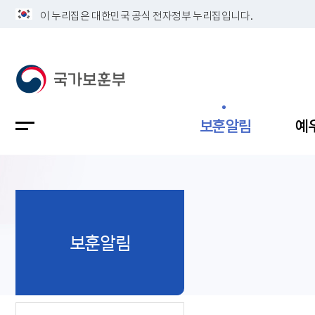
이 누리집은 대한민국 공식 전자정부 누리집입니다.
보훈알림
예
공지사항
독립유공
정책보고
보훈민원
정보공개
업무계획
보훈알림
지방청소
국가유공
보훈보상
민원사무
불복신청
비전
채용공고
지원대상
보훈복지
보훈상담
상징(MI)
개인정보 
보훈보상
제대군인
질의 응답
정책 슬로
참전유공
현충시설
110 채팅
연혁