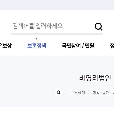
우보상
보훈정책
국민참여 / 민원
정
비영리법인
자
서
신청
청구
보도자료
보훈급여금
세출예산
사전정보공표목록
장차관소개
국
서
주
고
제
조
식
자
서식
처분사례
언론보도설명·정정
교육지원
기금
업무추진비
장관과의 대화
보
사
국
예
OP
직
보훈정책
현황·통계
자
센터
및 보훈캐릭터
대부지원
계약관련
주요일정
보
사
주
부
위탁알림
대상자
건
의료지원 및 위탁병원
공공기관
연설문
나
자
비
자
, 화상(수어)상담
생업지원
역대장차관
말
유
청