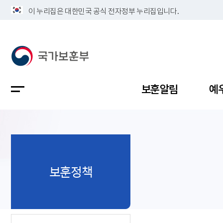
이 누리집은 대한민국 공식 전자정부 누리집입니다.
보훈알림
예
공지사항
독립유공
정책보고
보훈민원
정보공개
업무계획
보훈정책
지방청소
국가유공
보훈보상
민원사무
불복신청
비전
채용공고
지원대상
보훈복지
보훈상담
상징(MI)
개인정보 
보훈보상
제대군인
질의 응답
정책 슬로
참전유공
현충시설
110 채팅
연혁