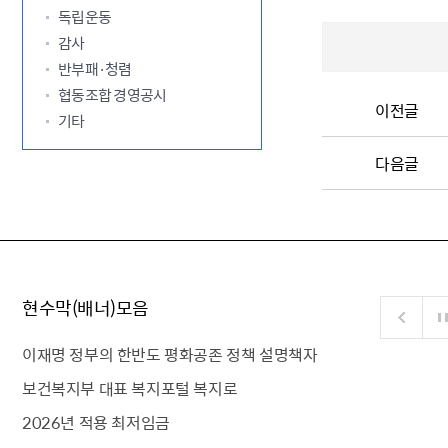
독립운동
감사
반부패·청렴
협동조합 경영공시
이전글
기타
다음글
현수막(배너)모음
이재명 정부의 한반도 평화공존 정책 설명책자
보건복지부 대표 복지포털 복지로
2026년 적용 최저임금