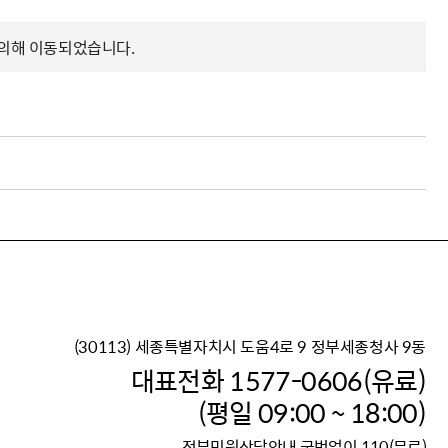
 의해 이동되었습니다.
(30113) 세종특별자치시 도움4로 9 정부세종청사 9동
이재명 정부의 한반도 평
대표전화 1577-0606(유료)
보건복지부 대표 복지포털
(평일 09:00 ~ 18:00)
2026년 적용 최저임금
정부민원상담안내 국번없이 110(무료)