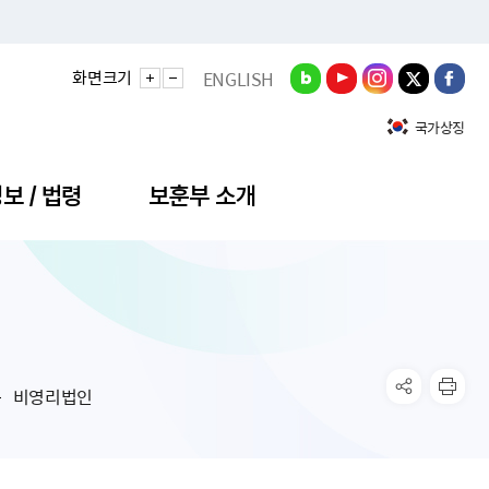
화면크기
ENGLISH
국가상징
보 / 법령
보훈부 소개
정성과
비스안내
간회의
충민원
공대상 공공데이터 목록
직도
정부기념식
구 국가유공자증 등
기관평가
규제개혁신문고
공모요강
훈사진관
업내용
무·차관회의
산낭비신고센터
EN API
원안내
기념식 참가신청
국가보훈등록증
지수·만족도 등
규제입증요청
비영리법인
공공데이터
훈영상관
업활동
요회의결과
패행위신고
기념식 참가신청 확인
국가보훈등록증 발급안내
규제개혁추진현황
공지사항
라사랑신문(PDF)
료실
영리법인 부정비리 신고
이달의 보훈행사
모바일 국가보훈등록증 발급방법
하는 나라사랑신문
관기관누리집
탁금지법 위반행위 신고
보훈행사·캠페인 자료실
국가보훈등록증 진위확인
보훈대상자