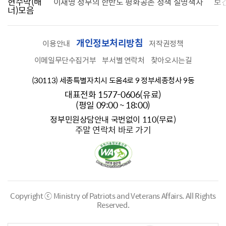
현수막(배
가를 찾습니다
이재명 정부의 한반도 평화공존 정책 설명책자
보
너)모음
개인정보처리방침
이용안내
저작권정책
이메일무단수집거부
부서별 연락처
찾아오시는길
(30113) 세종특별자치시 도움4로 9 정부세종청사 9동
대표전화 1577-0606(유료)
(평일 09:00 ~ 18:00)
정부민원상담안내 국번없이 110(무료)
주말 연락처 바로 가기
Copyright ⓒ Ministry of Patriots and Veterans Affairs.
All Rights
Reserved.