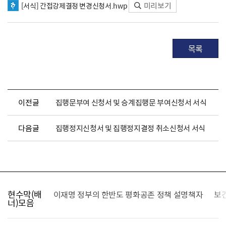
미리보기
[서식] 간접강제결정 변경신청서.hwp
목록
이전글
집행문부여 신청서 및 승계집행문 부여신청서 서식
다음글
집행정지신청서 및 집행정지결정 취소신청서 서식
현수막(배
가를 찾습니다
이재명 정부의 한반도 평화공존 정책 설명책자
보
너)모음