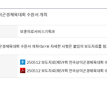
주유공자
재산
록
기타지원
역대처차장
이
유(의)증
회운영공개
화번호
보훈지원 안내자료
국
 안내
입법예고
행
이군경체육대회 수원서 개최
유공자
 헌장 전문
회
보
목록
행정예고
행
 자료실
신
정
훈령·예규
국
립운동가
국
국
고문변호사
헌
쟁영웅
보훈의료서비스기획과
단체 법인내규
지자체 보훈관련 자체법규
군경체육대회 수원서 개최<br>※ 자세한 사항은 붙임의 보도자료를 
250512 보도자료(제59회 전국상이군경체육대회 수
250512 보도자료(제59회 전국상이군경체육대회 수