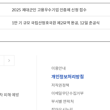
2025 제대군인 고용우수기업 인증제 신청 접수
1만 기 규모 국립산청호국원 제2묘역 완공, 12일 준공식
이용안내
공유누리
개인정보처리방침
수어로 보는 대한민국정부
저작권정책
6·25 비정규군 공로자 보상신청 안내
이메일무단수집거부
차 피해 예방
문화포털(통합 문화 정보 사이트)
부서별 연락처
전사자 유가족 찾기
찾아오시는길