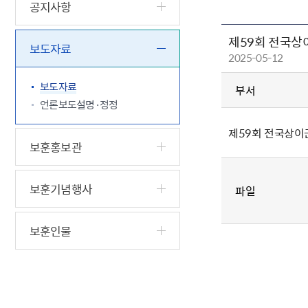
5.18 민
친일귀속
국민제안
기관주소
공지사항
고엽제 후
정부위원
정책토론
당직실 전
정책실명제
제59회 전국상
특수임무
행정서비스
전자공청
보도자료
주요정책
독립운동가
2025-05-12
제대군인
학술·연구
설문조사
이달의 독
보도자료
부서
이달의 전
언론보도설명·정정
제59회 전국상이
보훈홍보관
보훈기념행사
파일
보훈인물