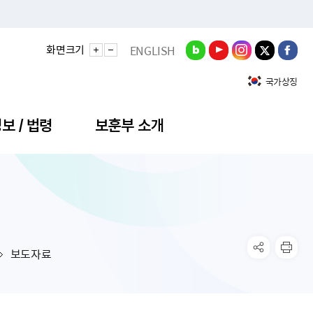
화면크기
ENGLISH
국가상징
보 / 법령
보훈부 소개
정성과
비스안내
간회의
충민원
공대상 공공데이터 목록
직도
정부기념식
구 국가유공자증 등
기관평가
규제개혁신문고
공모요강
훈사진관
업내용
무·차관회의
산낭비신고센터
EN API
원안내
기념식 참가신청
국가보훈등록증
지수·만족도 등
규제입증요청
보도자료
공공데이터
훈영상관
업활동
요회의결과
패행위신고
기념식 참가신청 확인
국가보훈등록증 발급안내
규제개혁추진현황
공지사항
라사랑신문(PDF)
료실
영리법인 부정비리 신고
이달의 보훈행사
모바일 국가보훈등록증 발급방법
하는 나라사랑신문
관기관누리집
탁금지법 위반행위 신고
보훈행사·캠페인 자료실
국가보훈등록증 진위확인
보훈대상자