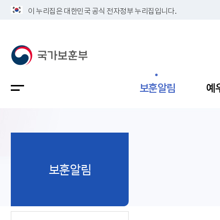
이 누리집은 대한민국 공식 전자정부 누리집입니다.
보훈알림
예
공지사항
독립유공
정책보고
보훈민원
정보공개
업무계획
보훈알림
지방청소
국가유공
보훈보상
민원사무
불복신청
비전
채용공고
지원대상
보훈복지
보훈상담
상징(MI)
개인정보 
보훈보상
제대군인
질의 응답
정책 슬로
참전유공
현충시설
110 채팅
연혁