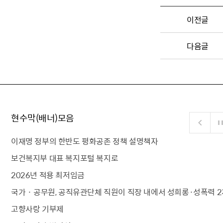
이전글
다음글
현수막(배너)모음
이재명 정부의 한반도 평화공존 정책 설명책자
보건복지부 대표 복지포털 복지로
2026년 적용 최저임금
국가 · 공무원, 공직유관단체 직원이 직장 내에서 성희롱·성폭력 2
고향사랑 기부제