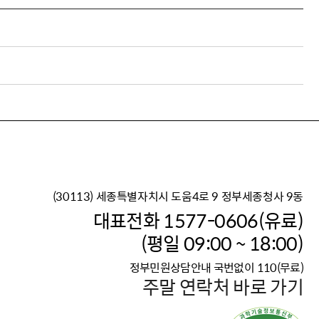
(30113) 세종특별자치시 도움4로 9 정부세종청사 9동
이재명 정부의 한반도 평
대표전화 1577-0606(유료)
보건복지부 대표 복지포털
(평일 09:00 ~ 18:00)
2026년 적용 최저임금
정부민원상담안내 국번없이 110(무료)
국가 · 공무원, 공직유관단
주말 연락처 바로 가기
고향사랑 기부제