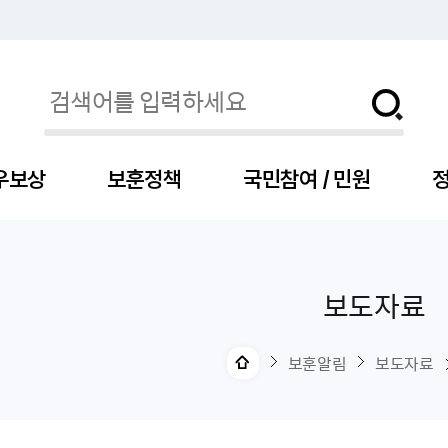
우보상
보훈정책
국민참여 / 민원
정
보도자료
자
서
신청
청구
보도자료
보훈급여금
세출예산
사전정보공표목록
장차관소개
국
서
주
고
제
조
식
자
서식
처분사례
언론보도설명·정정
교육지원
기금
업무추진비
장관과의 대화
보
사
국
예
OP
직
보훈알림
보도자료
자
센터
및 보훈캐릭터
대부지원
계약관련
주요일정
보
사
주
부
위탁알림
대상자
건
의료지원 및 위탁병원
공공기관
연설문
나
자
비
자
, 화상(수어)상담
생업지원
역대장차관
말
유
청