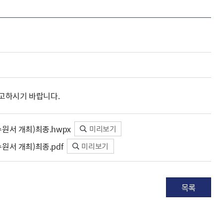
해충돌방지법 위반행위 신고
보훈연감
적극행정과 소극행정의 정의
가유공자 부정 등록 신고
정심판
쟁송현황
적극행정 추진방안
훈급여금 부정수령 신고
정소송
체검사 제도안내
정보 공유
비영리법인
적극행정 국민추천
부포상공개검증
가배상
가보훈 장해진단서 제도
교육 자료
신체검사 및 고엽제 검진
소극행정신고
민참여예산
법재판
의견 제안
단체관련
적극행정자료실
독립운동
감사
참고하시기 바랍니다.
반부패·청렴
협동조합 경영공시
원서 개최)최종.hwpx
미리보기
기타
원서 개최)최종.pdf
미리보기
목록