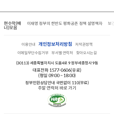
현수막(배
가를 찾습니다
이재명 정부의 한반도 평화공존 정책 설명책자
보
너)모음
개인정보처리방침
이용안내
저작권정책
이메일무단수집거부
부서별 연락처
찾아오시는길
(30113) 세종특별자치시 도움4로 9 정부세종청사 9동
대표전화 1577-0606(유료)
(평일 09:00 ~ 18:00)
정부민원상담안내 국번없이 110(무료)
주말 연락처 바로 가기