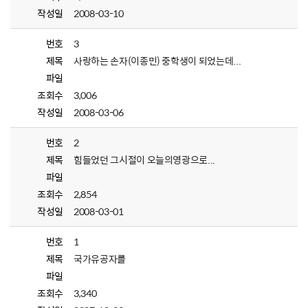
작성일
2008-03-10
번호
3
제목
사랑하는 손자(이종민) 중학생이 되었는데...
파일
조회수
3,006
작성일
2008-03-06
번호
2
제목
힘들었던 그시절이 오늘의영광으로...
파일
조회수
2,854
작성일
2008-03-01
번호
1
제목
국가유공자를
파일
조회수
3,340