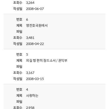
조회수
3,264
작성일
2008-06-07
번호
6
제목
영천호국원에서
파일
조회수
3,481
작성일
2008-04-22
번호
5
제목
외길 형 편히 잠드소서 / 권익부
파일
조회수
3,167
작성일
2008-03-15
번호
4
제목
사랑하는
파일
조회수
2,958