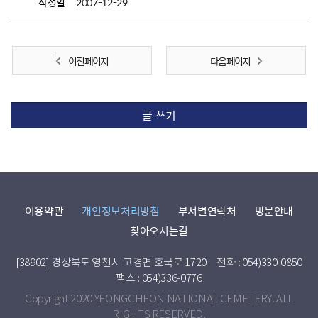
작성일
2007-12-29
이전 페이지
다음 페이지
글 쓰기
이용약관
개인정보처리방침
부서별연락처
방문안내
찾아오시는길
[38902] 경상북도 영천시 고경면 호국로 1720
전화 : 054)330-0850
팩스 : 054)336-0776
Copyright 2020 YEONGCHEON NATIONAL CEMETERY. ALL
RIGHTS RESERVED.