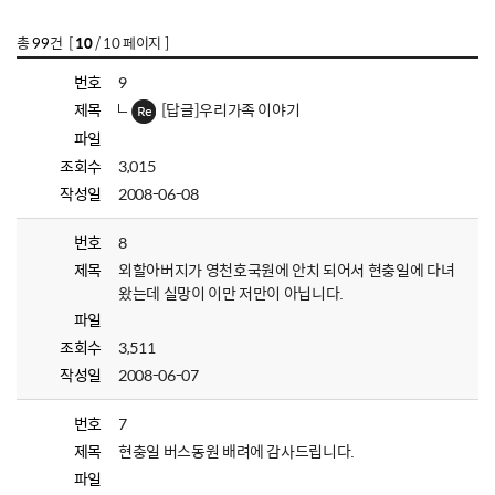
총
99
건 [
10
/ 10 페이지 ]
번호
9
제목
[답글]우리가족 이야기
파일
조회수
3,015
작성일
2008-06-08
번호
8
제목
외할아버지가 영천호국원에 안치 되어서 현충일에 다녀
왔는데 실망이 이만 저만이 아닙니다.
파일
조회수
3,511
작성일
2008-06-07
번호
7
제목
현충일 버스동원 배려에 감사드립니다.
파일