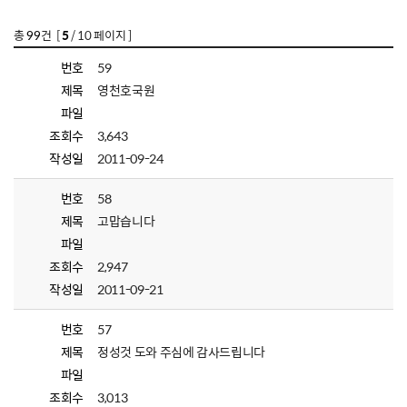
총
99
건 [
5
/ 10 페이지 ]
번호
59
제목
영천호국원
파일
조회수
3,643
작성일
2011-09-24
번호
58
제목
고맙습니다
파일
조회수
2,947
작성일
2011-09-21
번호
57
제목
정성것 도와 주심에 감사드립니다
파일
조회수
3,013