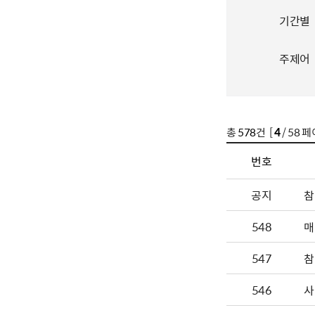
기간별
주제어
총
578
건 [
4
/ 58 페
번호
공지
참
548
매
547
참
546
사