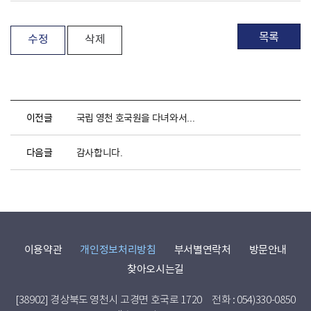
목록
수정
삭제
이전글
국립 영천 호국원을 다녀와서...
다음글
감사합니다.
이용약관
개인정보처리방침
부서별연락처
방문안내
찾아오시는길
[38902] 경상북도 영천시 고경면 호국로 1720
전화 : 054)330-0850