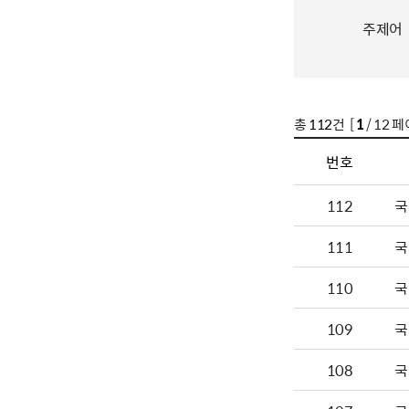
주제어
총
112
건 [
1
/ 12 페
번호
112
국
111
국
110
국
109
국
108
국