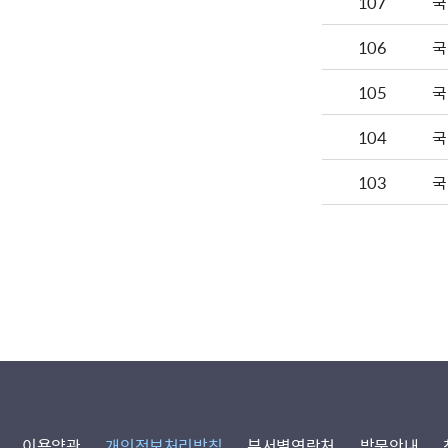
107
국
106
국
105
국
104
국
103
국
이용약관
개인정보처리방침
부서별연락처
방문안내