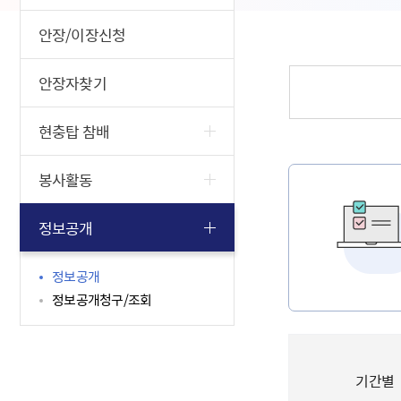
안장/이장신청
안장자찾기
현충탑 참배
봉사활동
정보공개
정보공개
정보공개청구/조회
기간별