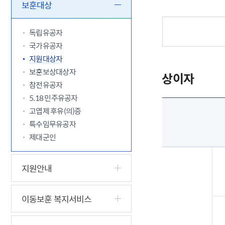
5.18 민
친일귀속
국민제안
기관주소
보훈대상
고엽제 후
정부위원
정책토론
당직실 전
정책실명제
특수임무
행정서비스
전자공청
독립유공자
주요정책
독립운동가
제대군인
학술·연구
설문조사
국가유공자
이달의 독
지원대상자
이달의 전
보훈보상대상자
상이자
참전유공자
5.18 민주유공자
고엽제 후유(의)증
특수임무유공자
제대군인
지원안내
이동보훈 복지서비스