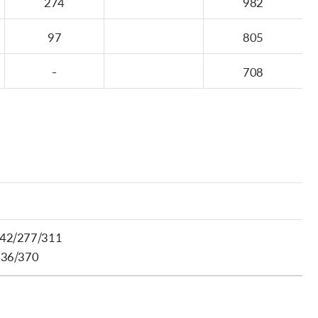
274
982
97
805
-
708
42/277/311
336/370