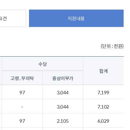
해충돌방지법 위반행위 신고
보훈연감
적극행정과 소극행정의 정의
가유공자 부정 등록 신고
정심판
쟁송현황
적극행정 추진방안
훈급여금 부정수령 신고
 요건
지원내용
정소송
체검사 제도안내
정보 공유
비영리법인
적극행정 국민추천
부포상공개검증
가배상
가보훈 장해진단서 제도
교육 자료
신체검사 및 고엽제 검진
소극행정신고
민참여예산
법재판
의견 제안
단체관련
적극행정자료실
독립운동
(단위 : 천원)
감사
반부패·청렴
수당
협동조합 경영공시
합계
기타
고령․무의탁
중상이부가
97
3,044
7,199
-
3,044
7,102
97
2,105
6,029