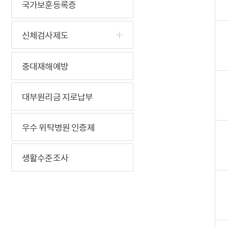
국가보훈등록증
신체검사제도
중대재해예방
대부원리금 지로납부
우수 위탁병원 인증제
생활수준조사