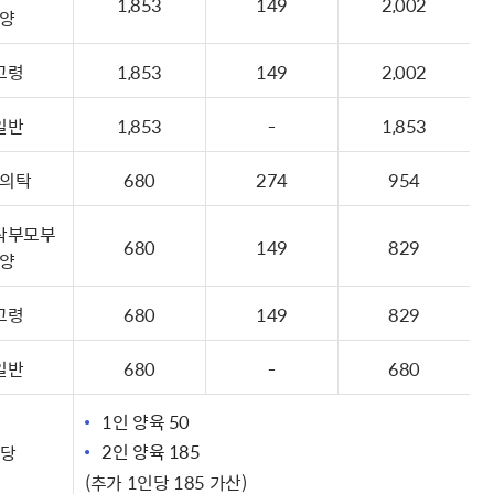
1,853
149
2,002
양
고령
1,853
149
2,002
일반
1,853
-
1,853
의탁
680
274
954
탁부모부
680
149
829
양
고령
680
149
829
일반
680
-
680
1인 양육 50
2인 양육 185
수당
(추가 1인당 185 가산)