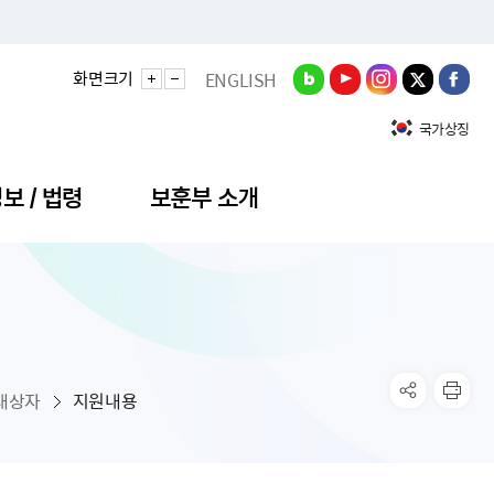
화면크기
ENGLISH
국가상징
보 / 법령
보훈부 소개
정성과
비스안내
간회의
충민원
공대상 공공데이터 목록
직도
정부기념식
구 국가유공자증 등
기관평가
규제개혁신문고
공모요강
훈사진관
업내용
무·차관회의
산낭비신고센터
EN API
원안내
기념식 참가신청
국가보훈등록증
지수·만족도 등
규제입증요청
대상자
지원내용
공공데이터
훈영상관
업활동
요회의결과
패행위신고
기념식 참가신청 확인
국가보훈등록증 발급안내
규제개혁추진현황
공지사항
라사랑신문(PDF)
료실
영리법인 부정비리 신고
이달의 보훈행사
모바일 국가보훈등록증 발급방법
하는 나라사랑신문
관기관누리집
탁금지법 위반행위 신고
보훈행사·캠페인 자료실
국가보훈등록증 진위확인
보훈대상자