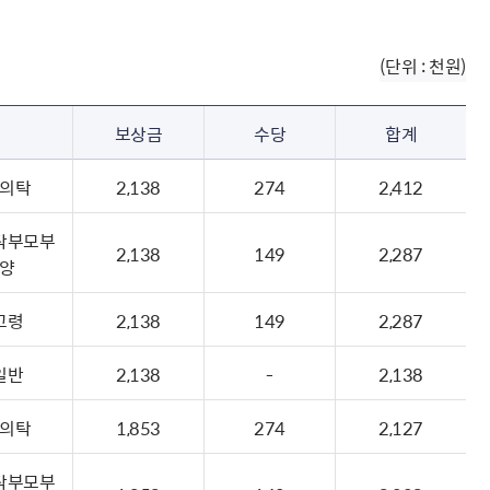
(단위 : 천원)
보상금
수당
합계
의탁
2,138
274
2,412
탁부모부
2,138
149
2,287
양
고령
2,138
149
2,287
일반
2,138
-
2,138
의탁
1,853
274
2,127
탁부모부