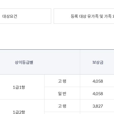
주유공자
재산
록
기타지원
역대처차장
이
유(의)증
회운영공개
화번호
보훈지원 안내자료
국
 안내
입법예고
행
유공자
 헌장 전문
회
보
대상요건
등록 대상 유가족 및 가족
목록
행정예고
행
 자료실
신
정
훈령·예규
국
립운동가
국
국
고문변호사
헌
쟁영웅
단체 법인내규
지자체 보훈관련 자체법규
상이등급별
보상금
고 령
4,058
1급1항
일 반
4,058
고 령
3,827
1급2항