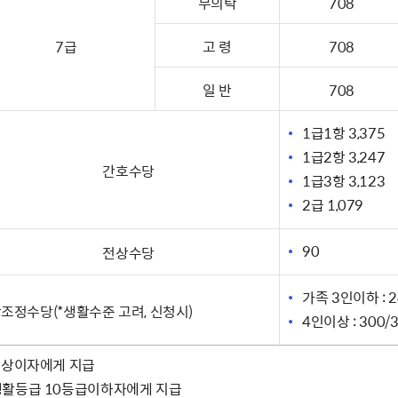
무의탁
708
7급
고 령
708
일 반
708
1급1항 3,375
1급2항 3,247
간호수당
1급3항 3,123
2급 1,079
90
전상수당
가족 3인이하 : 2
조정수당(*생활수준 고려, 신청시)
4인이상 : 300/
2급상이자에게 지급
 생활등급 10등급이하자에게 지급