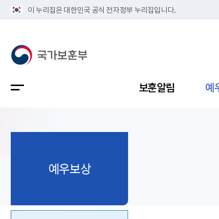
이 누리집은 대한민국 공식 전자정부 누리집입니다.
보훈알림
예
공지사항
독립유공
정책보고
보훈민원
정보공개
업무계획
예우보상
지방청소
국가유공
보훈보상
민원사무
불복신청
비전
채용공고
지원대상
보훈복지
보훈상담
상징(MI)
개인정보 
보훈보상
제대군인
질의 응답
정책 슬로
참전유공
현충시설
110 채팅
연혁