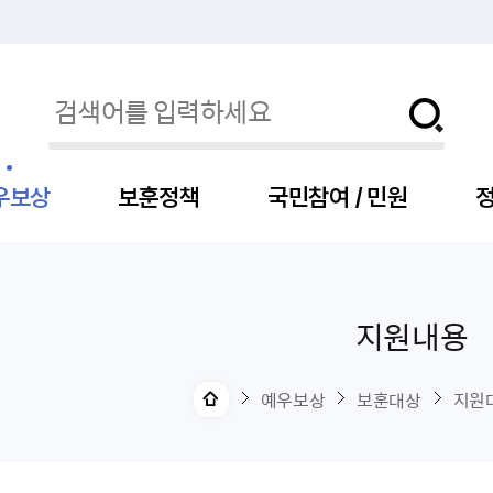
우보상
보훈정책
국민참여 / 민원
정
지원내용
자
서
신청
청구
보도자료
보훈급여금
세출예산
사전정보공표목록
장차관소개
국
서
주
고
제
조
식
자
서식
처분사례
언론보도설명·정정
교육지원
기금
업무추진비
장관과의 대화
보
사
국
예
OP
직
예우보상
보훈대상
지원
자
센터
및 보훈캐릭터
대부지원
계약관련
주요일정
보
사
주
부
위탁알림
대상자
건
의료지원 및 위탁병원
공공기관
연설문
나
자
비
자
, 화상(수어)상담
생업지원
역대장차관
말
유
청