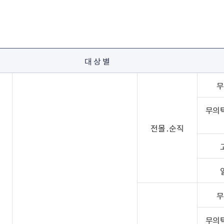
대 상 별
무
무의
전몰․순직
무
무의