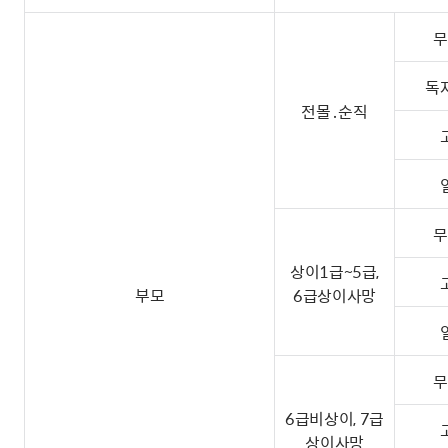
무
독
전몰․순직
무
상이1급~5급,
부모
6급상이사망
무
6급비상이, 7급
상이사망