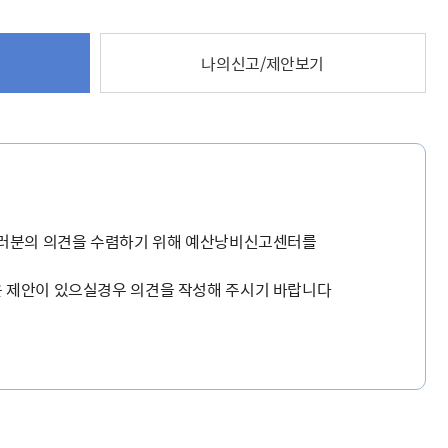
해충돌방지법 위반행위 신고
보훈연감
적극행정과 소극행정의 정의
가유공자 부정 등록 신고
정심판
쟁송현황
적극행정 추진방안
훈급여금 부정수령 신고
나의신고/제안보기
정소송
체검사 제도안내
정보 공유
비영리법인
적극행정 국민추천
부포상공개검증
가배상
가보훈 장해진단서 제도
교육 자료
신체검사 및 고엽제 검진
소극행정신고
민참여예산
법재판
의견 제안
단체관련
적극행정자료실
독립운동
감사
반부패·청렴
협동조합 경영공시
여러분의 의견을 수렴하기 위해 예산낭비신고센터를
기타
 제안이 있으실경우 의견을 작성해 주시기 바랍니다