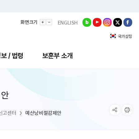
화면크기
ENGLISH
국가상징
보 / 법령
보훈부 소개
제안
정성과
비스안내
간회의
충민원
공대상 공공데이터 목록
직도
정부기념식
구 국가유공자증 등
기관평가
규제개혁신문고
공모요강
훈사진관
업내용
무·차관회의
산낭비신고센터
EN API
원안내
기념식 참가신청
국가보훈등록증
지수·만족도 등
규제입증요청
신고센터
예산낭비절감제안
공공데이터
훈영상관
업활동
요회의결과
패행위신고
기념식 참가신청 확인
국가보훈등록증 발급안내
규제개혁추진현황
공지사항
라사랑신문(PDF)
료실
영리법인 부정비리 신고
이달의 보훈행사
모바일 국가보훈등록증 발급방법
하는 나라사랑신문
관기관누리집
탁금지법 위반행위 신고
보훈행사·캠페인 자료실
국가보훈등록증 진위확인
보훈대상자