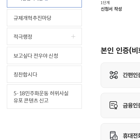
규제개혁추진마당
적극행정
보고싶다 전우야 신청
칭찬합시다
5·18민주화운동 허위사실
유포 콘텐츠 신고