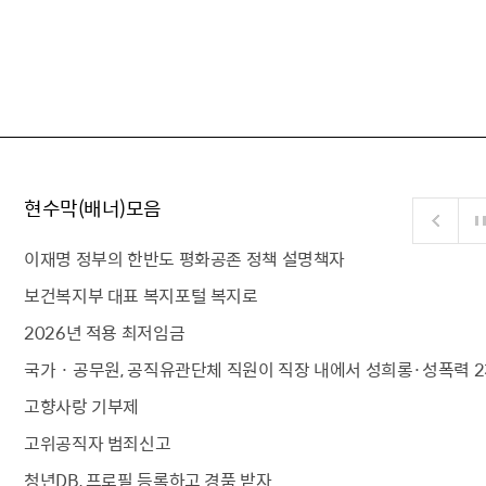
현수막(배너)모음
이재명 정부의 한반도 평화공존 정책 설명책자
보건복지부 대표 복지포털 복지로
2026년 적용 최저임금
국가 · 공무원, 공직유관단체 직원이 직장 내에서 성희롱·성폭력 2
고향사랑 기부제
고위공직자 범죄신고
청년DB, 프로필 등록하고 경품 받자