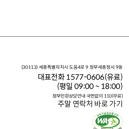
(30113) 세종특별자치시 도움4로 9 정부세종청사 9동
이재명 정부의 한반도 평
대표전화 1577-0606(유료)
보건복지부 대표 복지포털
(평일 09:00 ~ 18:00)
2026년 적용 최저임금
정부민원상담안내 국번없이 110(무료)
국가 · 공무원, 공직유관단
주말 연락처 바로 가기
고향사랑 기부제
고위공직자 범죄신고
청년DB, 프로필 등록하고 