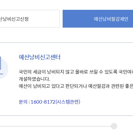
주유공자
재산
록
기타지원
역대처차장
이
유(의)증
회운영공개
화번호
보훈지원 안내자료
국
 안내
입법예고
행
유공자
 헌장 전문
회
보
산낭비신고신청
예산낭비절감제안
목록
행정예고
행
 자료실
신
정
훈령·예규
국
립운동가
국
국
고문변호사
헌
쟁영웅
단체 법인내규
지자체 보훈관련 자체법규
예산낭비신고센터
국민의 세금이 낭비되지 않고 올바로 쓰일 수 있도록 국민
개설하였습니다.
예산이 낭비되고 있다고 판단되거나 예산절감과 관련된 좋은
문의 : 1600-8172(시스템관련)