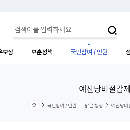
우보상
보훈정책
국민참여 / 민원
정
예산낭비절감
자
서
신청
청구
보도자료
보훈급여금
세출예산
사전정보공표목록
장차관소개
국
서
주
고
제
조
식
자
서식
처분사례
언론보도설명·정정
교육지원
기금
업무추진비
장관과의 대화
보
사
국
예
OP
직
국민참여 / 민원
맑은 행정
예산낭비
자
센터
및 보훈캐릭터
대부지원
계약관련
주요일정
보
사
주
부
위탁알림
대상자
건
의료지원 및 위탁병원
공공기관
연설문
나
자
비
자
, 화상(수어)상담
생업지원
역대장차관
말
유
청