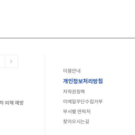
이용안내
공유누리
개인정보처리방침
수어로 보는 대한민국정부
저작권정책
6·25 비정규군 공로자 보상신청 안내
이메일무단수집거부
차 피해 예방
문화포털(통합 문화 정보 사이트)
부서별 연락처
전사자 유가족 찾기
찾아오시는길
국가정신건강정보누리집
나라지킴이 3대 가족! 병역명문가를 찾습니다