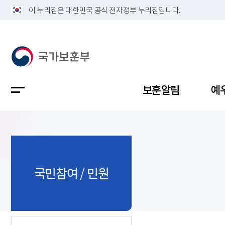
이 누리집은 대한민국 공식 전자정부 누리집입니다.
보훈알림
예
공지사항
독립유공
정책보고
보훈민원
정보공개
업무계획
국민참여 / 민원
지방청소
국가유공
보훈보상
민원사무
불복신청
비전
채용공고
지원대상
보훈복지
보훈상담
상징(MI)
개인정보 
보훈보상
제대군인
질의 응답
정책 슬로
참전유공
현충시설
110 채팅
연혁