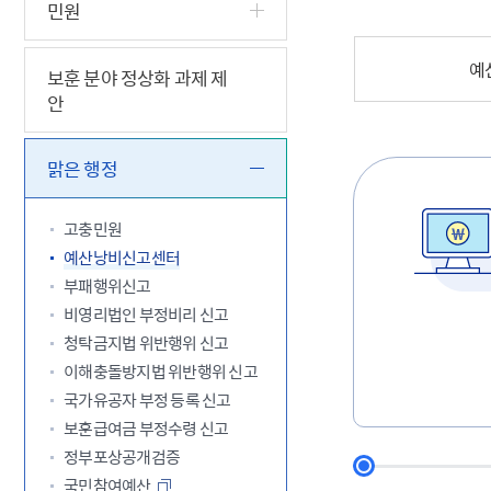
5.18 민
친일귀속
국민제안
기관주소
민원
고엽제 후
정부위원
정책토론
당직실 전
정책실명제
특수임무
행정서비스
전자공청
예
보훈 분야 정상화 과제 제
주요정책
독립운동가
제대군인
학술·연구
설문조사
안
이달의 독
이달의 전
맑은 행정
고충민원
예산낭비신고센터
부패행위신고
비영리법인 부정비리 신고
청탁금지법 위반행위 신고
이해충돌방지법 위반행위 신고
국가유공자 부정 등록 신고
보훈급여금 부정수령 신고
정부포상공개검증
국민참여예산