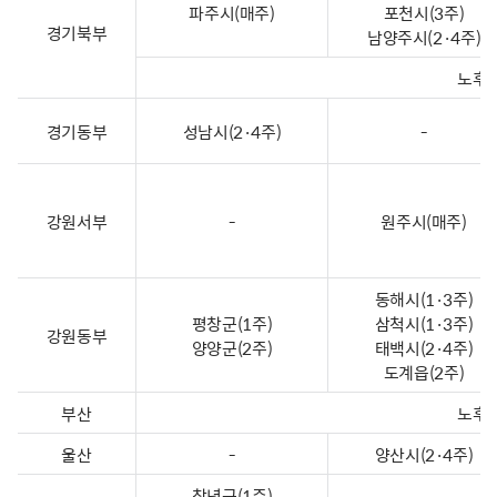
파주시(매주)
포천시(3주)
경기북부
남양주시(2·4주)
노후복
경기동부
성남시(2·4주)
-
강원서부
-
원주시(매주)
동해시(1·3주)
평창군(1주)
삼척시(1·3주)
강원동부
양양군(2주)
태백시(2·4주)
도계읍(2주)
부산
노후복
울산
-
양산시(2·4주)
창녕군(1주)