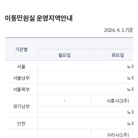
이동민원실 운영지역안내
2026. 4. 1.기준
기관별
월요일
화요일
서울
노후복
서울남부
노후복
서울북부
노후복
-
시흥시(3주)
경기남부
노후복
인천
노후복
구리시(1주)