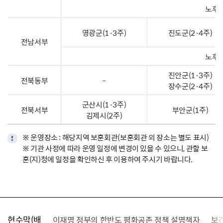
노후복
영광군(1·3주)
진도군(2·4주)
전남서부
노후복
진안군(1·3주)
전북동부
-
장수군(2·4주)
군산시(1·3주)
전북서부
부안군(1주)
김제시(2주)
※ 운영장소 : 해당지역 보훈회관(보훈회관 외 장소는 별도 표시)
※ 기관 사정에 따라 운영 일정에 변경이 있을 수 있으니, 관할 보
훈(지)청에 일정을 확인하신 후 이용하여 주시기 바랍니다.
현수막(배
가를 찾습니다
이재명 정부의 한반도 평화공존 정책 설명책자
보