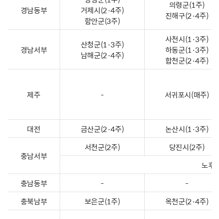
의령군(1주)
경남동부
거제시(2·4주)
진해구(2·4주)
함안군(3주)
사천시(1·3주)
산청군(1·3주)
경남서부
하동군(1·3주)
남해군(2·4주)
합천군(2·4주)
제주
-
서귀포시(매주)
대전
금산군(2·4주)
논산시(1·3주)
서천군(2주)
당진시(2주)
충남서부
노후복
충남동부
-
-
충북남부
보은군(1주)
옥천군(2·4주)