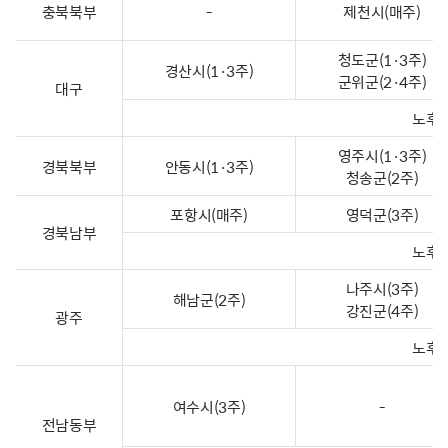
충북북부
-
제천시(매주)
청도군(1·3주)
경산시(1·3주)
군위군(2·4주)
대구
노후복
영주시(1·3주)
경북북부
안동시(1·3주)
청송군(2주)
포항시(매주)
영덕군(3주)
경북남부
노후복
나주시(3주)
해남군(2주)
강진군(4주)
광주
노후복
여수시(3주)
-
전남동부