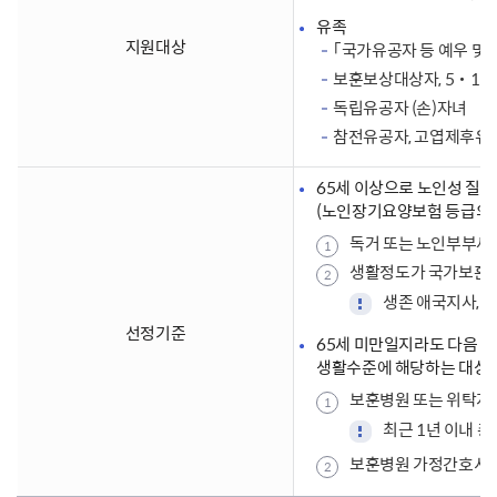
유족
지원대상
｢국가유공자 등 예우 및 
보훈보상대상자, 5‧18
독립유공자 (손)자녀
참전유공자, 고엽제후유
65세 이상으로 노인성 질환
(노인장기요양보험 등급외 A
독거 또는 노인부부세
생활정도가 국가보훈부
생존 애국지사, 
선정기준
65세 미만일지라도 다음 
생활수준에 해당하는 대상
보훈병원 또는 위탁지정
최근 1년 이내 
보훈병원 가정간호서