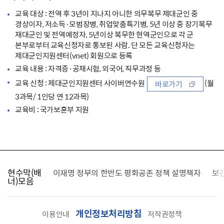
교육 대상 : 전역 후 3년이 지나지 아니한 의무복무 제대군인 중
경상이자, 저소득·모범장병, 취업맞춤특기병, 5년 이상 중 장기복무
재대군인 및 전역예정자, 5년이상 복무한 현역군인으로 각 군
본부로부터 교육신청자로 통보된 사람. 단 모든 교육신청자는
제대군인지원센터(vnet) 회원으로 등록
교육 내용 : 자격증·공채시험, 외국어, 직무과정 등
교육 신청 : 제대군인지원센터 사이버연수원
(월
바로가기
3과목/ 1인당 연 12과목)
교육비 : 국가보훈부 지원
현수막(배
가를 찾습니다
이재명 정부의 한반도 평화공존 정책 설명책자
보
너)모음
개인정보처리방침
이용안내
저작권정책