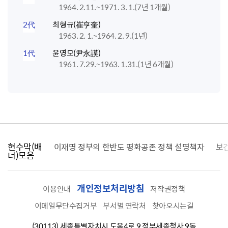
1964. 2.11.~1971. 3. 1.(7년 1개월)
2代
최형규(崔亨奎)
1963. 2. 1.~1964. 2. 9.(1년)
1代
윤영모(尹永謨)
1961. 7.29.~1963. 1.31.(1년 6개월)
현수막(배
가를 찾습니다
이재명 정부의 한반도 평화공존 정책 설명책자
보
너)모음
개인정보처리방침
이용안내
저작권정책
이메일무단수집거부
부서별 연락처
찾아오시는길
(30113) 세종특별자치시 도움4로 9 정부세종청사 9동