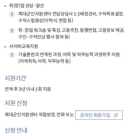
취(창)업 상담·알선
제대군인지원센터 전담상담사 1:1배정관리, 구직목표설정,
구직스킬향상(이력서, 면접 등)
취·창업 워크숍 및 특강, 고용추천, 동행면접, 고용정보 제공,
구인·구직만남 행사 참여 등)
사이버교육지원
기술훈련과 연계된 과정, 어학 및 직무능력 과정위주 지원
(자격취득, 어학, 직무능력 등)
지원기간
전역 후 3년 이내 1회 지원
지원 신청
제대군인지원센터 직접방문, 전화 또는
온라인 회원가입
신청 안내