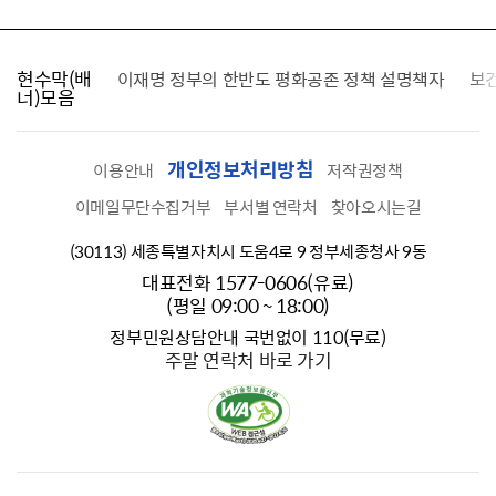
현수막(배
가를 찾습니다
이재명 정부의 한반도 평화공존 정책 설명책자
보
너)모음
개인정보처리방침
이용안내
저작권정책
이메일무단수집거부
부서별 연락처
찾아오시는길
(30113) 세종특별자치시 도움4로 9 정부세종청사 9동
대표전화 1577-0606(유료)
(평일 09:00 ~ 18:00)
정부민원상담안내 국번없이 110(무료)
주말 연락처 바로 가기