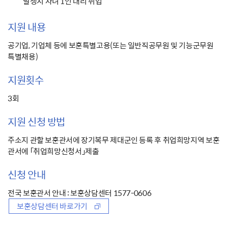
발생시 자녀 1인 대리 취업
지원 내용
공기업, 기업체 등에 보훈특별고용(또는 일반직공무원 및 기능군무원
특별채용)
지원횟수
3회
지원 신청 방법
주소지 관할 보훈관서에 장기복무 제대군인 등록 후 취업희망지역 보훈
관서에 「취업희망신청서」제출
신청 안내
전국 보훈관서 안내 : 보훈상담센터
1577-0606
보훈상담센터 바로가기