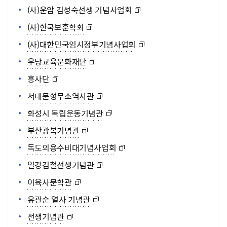
(사)운암 김성숙선생 기념사업회
(사)한국보훈학회
(사)대한민국임시정부기념사업회
우당교육문화재단
흥사단
서대문형무소역사관
화성시 독립운동기념관
부산광복기념관
독도의용수비대기념사업회
일강김철선생기념관
이육사문학관
유관순 열사 기념관
전쟁기념관