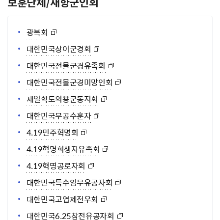
보훈단체/재향군인회
광복회
대한민국상이군경회
대한민국전몰군경유족회
대한민국전몰군경미망인회
재일학도의용군동지회
대한민국무공수훈자
4.19민주혁명회
4.19혁명희생자유족회
4.19혁명공로자회
대한민국특수임무유공자회
대한민국고엽제전우회
대한민국6.25참전유공자회