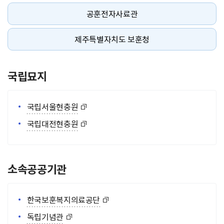
공훈전자사료관
제주특별자치도 보훈청
국립묘지
국립서울현충원
국립대전현충원
소속공공기관
한국보훈복지의료공단
독립기념관