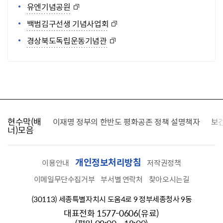
유엔기념공원
백범김구선생 기념사업회
경상북도독립운동기념관
현수막(배
가를 찾습니다
이재명 정부의 한반도 평화공존 정책 설명책자
보
너)모음
개인정보처리방침
이용안내
저작권정책
이메일무단수집거부
부서별 연락처
찾아오시는길
(30113) 세종특별자치시 도움4로 9 정부세종청사 9동
대표전화 1577-0606(유료)