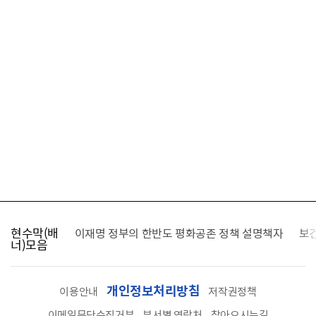
현수막(배
가를 찾습니다
이재명 정부의 한반도 평화공존 정책 설명책자
보
너)모음
개인정보처리방침
이용안내
저작권정책
이메일무단수집거부
부서별 연락처
찾아오시는길