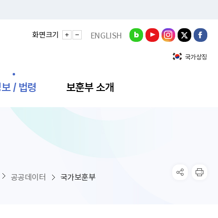
화면크기
ENGLISH
국가상징
보 / 법령
보훈부 소개
정성과
비스안내
간회의
충민원
공대상 공공데이터 목록
직도
정부기념식
구 국가유공자증 등
기관평가
규제개혁신문고
공모요강
훈사진관
업내용
무·차관회의
산낭비신고센터
EN API
원안내
기념식 참가신청
국가보훈등록증
지수·만족도 등
규제입증요청
공공데이터
국가보훈부
공공데이터
훈영상관
업활동
요회의결과
패행위신고
기념식 참가신청 확인
국가보훈등록증 발급안내
규제개혁추진현황
공지사항
라사랑신문(PDF)
료실
영리법인 부정비리 신고
이달의 보훈행사
모바일 국가보훈등록증 발급방법
하는 나라사랑신문
관기관누리집
탁금지법 위반행위 신고
보훈행사·캠페인 자료실
국가보훈등록증 진위확인
보훈대상자