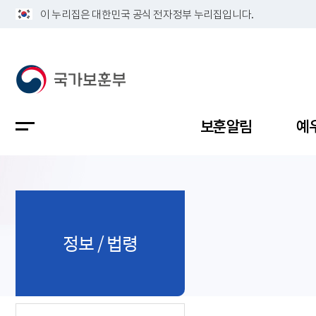
이 누리집은 대한민국 공식 전자정부 누리집입니다.
보훈알림
예
공지사항
독립유공
정책보고
보훈민원
정보공개
업무계획
정보 / 법령
지방청소
국가유공
보훈보상
민원사무
불복신청
비전
채용공고
지원대상
보훈복지
보훈상담
상징(MI)
개인정보 
보훈보상
제대군인
질의 응답
정책 슬로
참전유공
현충시설
110 채팅
연혁