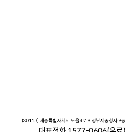
(30113) 세종특별자치시 도움4로 9 정부세종청사 9동
이재명 정부의 한반도 평
대표전화 1577-0606(유료)