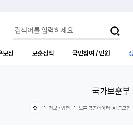
우보상
보훈정책
국민참여 / 민원
정
국가보훈부
자
서
신청
청구
보도자료
보훈급여금
세출예산
사전정보공표목록
장차관소개
국
서
주
고
제
조
식
자
서식
처분사례
언론보도설명·정정
교육지원
기금
업무추진비
장관과의 대화
보
사
국
예
OP
직
정보 / 법령
보훈 공공데이터·AI 공모전
자
센터
및 보훈캐릭터
대부지원
계약관련
주요일정
보
사
주
부
위탁알림
대상자
건
의료지원 및 위탁병원
공공기관
연설문
나
자
비
자
, 화상(수어)상담
생업지원
역대장차관
말
유
청