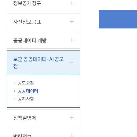
5.18 민
친일귀속
국민제안
기관주소
정보공개청구
고엽제 후
정부위원
정책토론
당직실 전
정책실명제
특수임무
행정서비스
전자공청
사전정보공표
주요정책
독립운동가
제대군인
학술·연구
설문조사
이달의 독
공공데이터 개방
이달의 전
보훈 공공데이터·AI 공모
전
공모요강
공공데이터
공지사항
정책실명제
법령정보