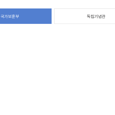
주유공자
재산
록
기타지원
역대처차장
이
유(의)증
회운영공개
화번호
보훈지원 안내자료
국
 안내
입법예고
행
유공자
 헌장 전문
회
보
국가보훈부
독립기념관
목록
행정예고
행
 자료실
신
정
훈령·예규
국
립운동가
국
국
고문변호사
헌
쟁영웅
단체 법인내규
지자체 보훈관련 자체법규