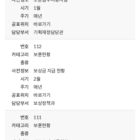
시기
1월
주기
매년
공표위치
바로가기
담당부서
기획재정담당관
번호
112
카테고리
보훈현황
종류
사전정보
보상금 지급 현황
시기
2월
주기
매년
공표위치
바로가기
담당부서
보상정책과
번호
111
카테고리
보훈현황
종류