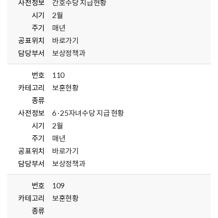
사전정보
간호수당 지급현황
시기
2월
주기
매년
공표위치
바로가기
담당부서
보상정책과
번호
110
카테고리
보훈현황
종류
사전정보
6·25자녀수당 지급 현황
시기
2월
주기
매년
공표위치
바로가기
담당부서
보상정책과
번호
109
카테고리
보훈현황
종류