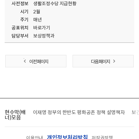
사전정보
생활조정수당 지급현황
시기
2월
주기
매년
공표위치
바로가기
담당부서
보상정책과
이전 페이지
다음 페이지
현수막(배
가를 찾습니다
이재명 정부의 한반도 평화공존 정책 설명책자
보
너)모음
개인정보처리방침
이용안내
저작권정책