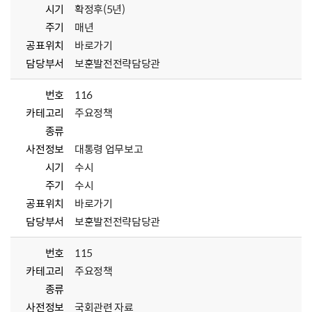
시기
확정후(5년)
주기
매년
공표위치
바로가기
담당부서
보훈발전전략담당관
번호
116
카테고리
주요정책
종류
사전정보
대통령 업무보고
시기
수시
주기
수시
공표위치
바로가기
담당부서
보훈발전전략담당관
번호
115
카테고리
주요정책
종류
사전정보
국회관련 자료