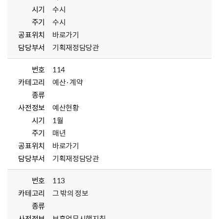
시기
수시
주기
수시
공표위치
바로가기
담당부서
기획재정담당관
번호
114
카테고리
예산·계약
종류
사전정보
예산현황
시기
1월
주기
매년
공표위치
바로가기
담당부서
기획재정담당관
번호
113
카테고리
그 밖의 정보
종류
사전정보
보훈업무시행지침