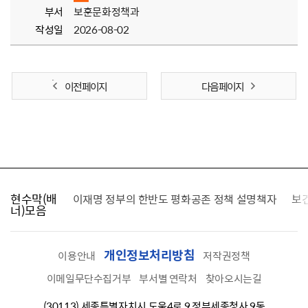
부서
보훈문화정책과
작성일
2026-08-02
이전 페이지
다음 페이지
현수막(배
가를 찾습니다
이재명 정부의 한반도 평화공존 정책 설명책자
보
너)모음
개인정보처리방침
이용안내
저작권정책
이메일무단수집거부
부서별 연락처
찾아오시는길
(30113) 세종특별자치시 도움4로 9 정부세종청사 9동