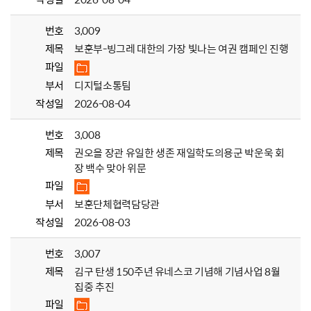
번호
3,009
제목
보훈부-빙그레 대한의 가장 빛나는 여권 캠페인 진행
파일
부서
디지털소통팀
작성일
2026-08-04
번호
3,008
제목
권오을 장관 유일한 생존 재일학도의용군 박운욱 회
장 백수 맞아 위문
파일
부서
보훈단체협력담당관
작성일
2026-08-03
번호
3,007
제목
김구 탄생 150주년 유네스코 기념해 기념사업 8월
집중 추진
파일