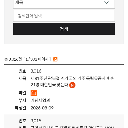
검색
총
3,016
건 [
1
/ 302 페이지 ]
번호
3,016
제목
제81주년 광복절 계기 국외 거주 독립유공자 후손
21명 대한민국 찾는다
파일
부서
기념사업과
작성일
2026-08-09
번호
3,015