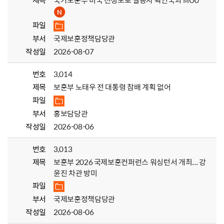
제목
국가보훈부 미국 전쟁포로 실종자 확인국과 MOU
파일
부서
국제보훈정책담당관
작성일
2026-08-07
번호
3,014
제목
보훈부 노태우 전 대통령 참배 계획 없어
파일
부서
홍보담당관
작성일
2026-08-06
번호
3,013
제목
보훈부 2026 국제보훈컨퍼런스 워싱턴서 개최... 강
윤진 차관 방미
파일
부서
국제보훈정책담당관
작성일
2026-08-06