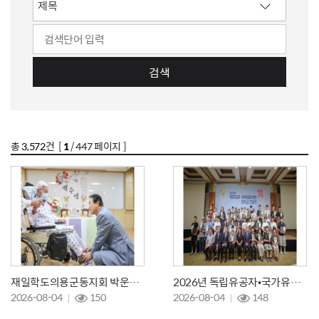
검색
총
3,572
건 [
1
/ 447 페이지 ]
재일학도의용군동지회 박운욱 회장 백수연(白壽宴)
2026년 독립유공자•국가유공자 후손 장학금 전달식
2026-08-04
150
2026-08-04
148