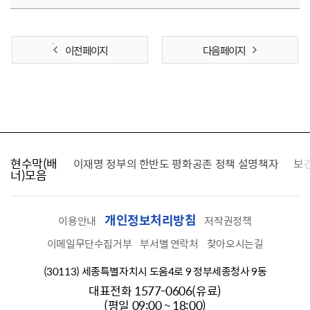
이전 페이지
다음 페이지
현수막(배
가를 찾습니다
이재명 정부의 한반도 평화공존 정책 설명책자
보
너)모음
개인정보처리방침
이용안내
저작권정책
이메일무단수집거부
부서별 연락처
찾아오시는길
(30113) 세종특별자치시 도움4로 9 정부세종청사 9동
대표전화 1577-0606(유료)
(평일 09:00 ~ 18:00)