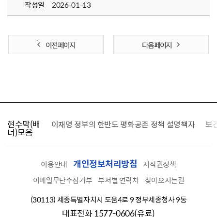
작성일
2026-01-13
이전 페이지
다음 페이지
현수막(배
가를 찾습니다
이재명 정부의 한반도 평화공존 정책 설명책자
보
너)모음
개인정보처리방침
이용안내
저작권정책
이메일무단수집거부
부서별 연락처
찾아오시는길
(30113) 세종특별자치시 도움4로 9 정부세종청사 9동
대표전화 1577-0606(유료)