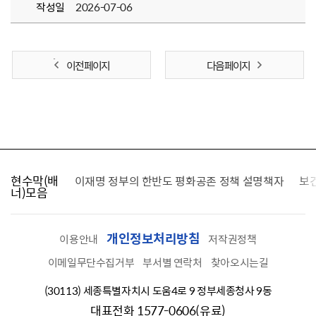
작성일
2026-07-06
이전 페이지
다음 페이지
현수막(배
가를 찾습니다
이재명 정부의 한반도 평화공존 정책 설명책자
보
너)모음
개인정보처리방침
이용안내
저작권정책
이메일무단수집거부
부서별 연락처
찾아오시는길
(30113) 세종특별자치시 도움4로 9 정부세종청사 9동
대표전화 1577-0606(유료)