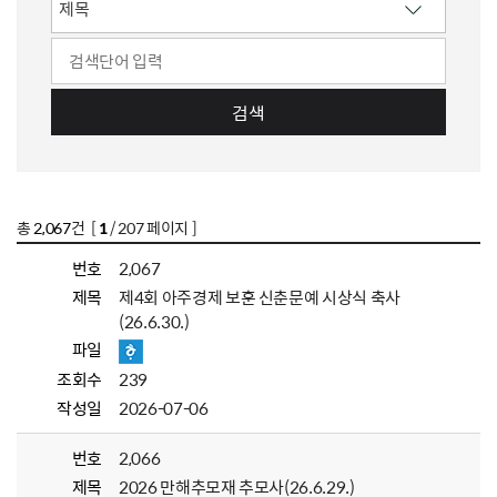
검색
총
2,067
건 [
1
/ 207 페이지 ]
번호
2,067
제목
제4회 아주경제 보훈 신춘문예 시상식 축사
(26.6.30.)
파일
조회수
239
작성일
2026-07-06
번호
2,066
제목
2026 만해추모재 추모사(26.6.29.)