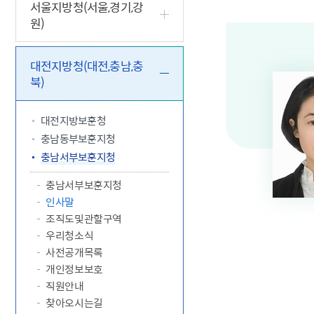
5.18 민
친일귀속
국민제안
기관주소
서울지방청(서울,경기,강
원)
고엽제 후
정부위원
정책토론
당직실 전
정책실명제
특수임무
행정서비스
전자공청
주요정책
독립운동가
제대군인
학술·연구
설문조사
대전지방청(대전,충남,충
이달의 독
북)
이달의 전
대전지방보훈청
충남동부보훈지청
충남서부보훈지청
충남서부보훈지청
인사말
조직도및관할구역
우리청소식
사전공개목록
개인정보보호
직원안내
찾아오시는길