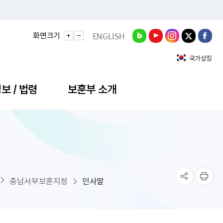
화면크기
ENGLISH
국가상징
보 / 법령
보훈부 소개
정성과
비스안내
간회의
충민원
공대상 공공데이터 목록
직도
정부기념식
구 국가유공자증 등
기관평가
규제개혁신문고
공모요강
훈사진관
업내용
무·차관회의
산낭비신고센터
EN API
원안내
기념식 참가신청
국가보훈등록증
지수·만족도 등
규제입증요청
충남서부보훈지청
인사말
공공데이터
훈영상관
업활동
요회의결과
패행위신고
기념식 참가신청 확인
국가보훈등록증 발급안내
규제개혁추진현황
공지사항
라사랑신문(PDF)
료실
영리법인 부정비리 신고
이달의 보훈행사
모바일 국가보훈등록증 발급방법
하는 나라사랑신문
관기관누리집
탁금지법 위반행위 신고
보훈행사·캠페인 자료실
국가보훈등록증 진위확인
보훈대상자