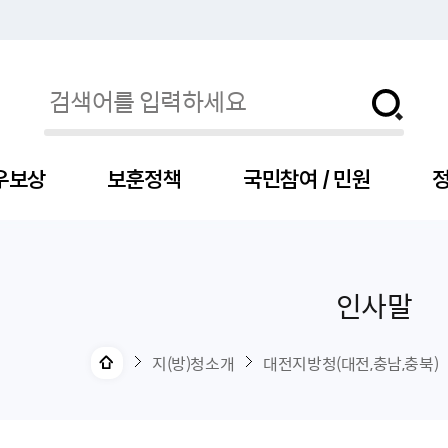
우보상
보훈정책
국민참여 / 민원
정
인사말
자
서
신청
청구
보도자료
보훈급여금
세출예산
사전정보공표목록
장차관소개
국
서
주
고
제
조
식
자
서식
처분사례
언론보도설명·정정
교육지원
기금
업무추진비
장관과의 대화
보
사
국
예
OP
직
지(방)청소개
대전지방청(대전,충남,충북)
자
센터
및 보훈캐릭터
대부지원
계약관련
주요일정
보
사
주
부
위탁알림
대상자
건
의료지원 및 위탁병원
공공기관
연설문
나
자
비
자
, 화상(수어)상담
생업지원
역대장차관
말
유
청