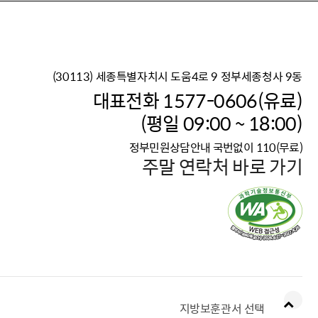
(30113) 세종특별자치시 도움4로 9 정부세종청사 9동
이재명 정부의 한반도 평
대표전화 1577-0606(유료)
보건복지부 대표 복지포털
(평일 09:00 ~ 18:00)
2026년 적용 최저임금
정부민원상담안내 국번없이 110(무료)
국가 · 공무원, 공직유관단
주말 연락처 바로 가기
고향사랑 기부제
고위공직자 범죄신고
청년DB, 프로필 등록하고 
지방보훈관서 선택