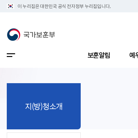
이 누리집은 대한민국 공식 전자정부 누리집입니다.
보훈알림
예
공지사항
독립유공
정책보고
보훈민원
정보공개
업무계획
지(방)청소개
지방청소
국가유공
보훈보상
민원사무
불복신청
비전
채용공고
지원대상
보훈복지
보훈상담
상징(MI)
개인정보 
보훈보상
제대군인
질의 응답
정책 슬로
참전유공
현충시설
110 채팅
연혁