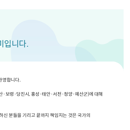
해충돌방지법 위반행위 신고
보훈연감
적극행정과 소극행정의 정의
가유공자 부정 등록 신고
정심판
쟁송현황
적극행정 추진방안
훈급여금 부정수령 신고
정소송
체검사 제도안내
정보 공유
비영리법인
적극행정 국민추천
부포상공개검증
가배상
가보훈 장해진단서 제도
교육 자료
신체검사 및 고엽제 검진
소극행정신고
민참여예산
법재판
의견 제안
단체관련
적극행정자료실
미입니다.
독립운동
감사
반부패·청렴
협동조합 경영공시
기타
환영합니다.
서산·보령·당진시, 홍성·태안·서천·청양·예산군)에 대해
하신 분들을 기리고 끝까지 책임지는 것은 국가의