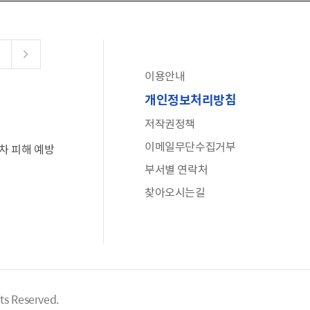
이용안내
공유누리
개인정보처리방침
수어로 보는 대한민국정부
저작권정책
6·25 비정규군 공로자 보상신청 안내
이메일무단수집거부
차 피해 예방
문화포털(통합 문화 정보 사이트)
부서별 연락처
전사자 유가족 찾기
찾아오시는길
국가정신건강정보누리집
나라지킴이 3대 가족! 병역명문가를 찾습니다
hts Reserved.