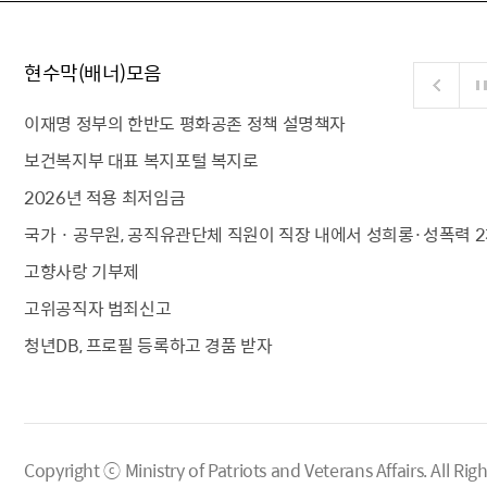
현수막(배너)모음
이재명 정부의 한반도 평화공존 정책 설명책자
보건복지부 대표 복지포털 복지로
2026년 적용 최저임금
국가 · 공무원, 공직유관단체 직원이 직장 내에서 성희롱·성폭력 2
고향사랑 기부제
고위공직자 범죄신고
청년DB, 프로필 등록하고 경품 받자
Copyright ⓒ Ministry of Patriots and Veterans Affairs.
All Rig