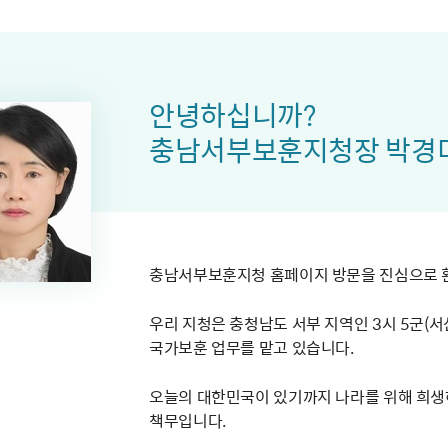
주유공자
재산
록
기타지원
역대처차장
이
유(의)증
회운영공개
화번호
보훈지원 안내자료
국
 안내
입법예고
행
유공자
 헌장 전문
회
보
목록
행정예고
행
 자료실
신
정
훈령·예규
국
립운동가
국
안녕하십니까?
국
고문변호사
헌
쟁영웅
충남서부보훈지청장 박경
단체 법인내규
지자체 보훈관련 자체법규
충남서부보훈지청 홈페이지 방문을 진심으로 
우리 지청은 충청남도 서부 지역인 3시 5군(
국가보훈 업무를 맡고 있습니다.
오늘의 대한민국이 있기까지 나라를 위해 희생
책무입니다.