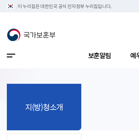
이 누리집은 대한민국 공식 전자정부 누리집입니다.
보훈알림
예
공지사항
독립유공
정책보고
보훈민원
정보공개
업무계획
지(방)청소개
지방청소
국가유공
보훈보상
민원사무
불복신청
비전
채용공고
지원대상
보훈복지
보훈상담
상징(MI)
개인정보 
보훈보상
제대군인
질의 응답
정책 슬로
참전유공
현충시설
110 채팅
연혁