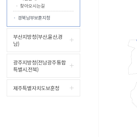
찾아오시는길
경북남부보훈지청
부산지방청(부산,울산,경
남)
광주지방청(전남광주통합
특별시,전북)
제주특별자치도보훈청