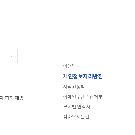
이용안내
공유누리
개인정보처리방침
수어로 보는 대한민국정부
저작권정책
6·25 비정규군 공로자 보상신청 안내
이메일무단수집거부
차 피해 예방
문화포털(통합 문화 정보 사이트)
부서별 연락처
전사자 유가족 찾기
찾아오시는길
국가정신건강정보누리집
나라지킴이 3대 가족! 병역명문가를 찾습니다