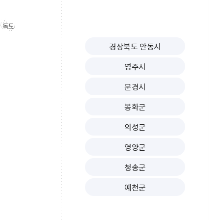
경상북도 안동시
영주시
문경시
봉화군
의성군
영양군
청송군
예천군