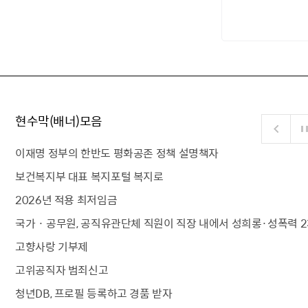
현수막(배너)모음
이재명 정부의 한반도 평화공존 정책 설명책자
보건복지부 대표 복지포털 복지로
2026년 적용 최저임금
국가 · 공무원, 공직유관단체 직원이 직장 내에서 성희롱·성폭력 2
고향사랑 기부제
고위공직자 범죄신고
청년DB, 프로필 등록하고 경품 받자