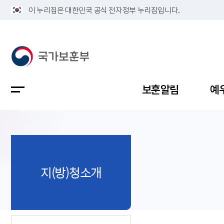
이 누리집은 대한민국 공식 전자정부 누리집입니다.
보훈알림
예
공지사항
독립유공
정책보고
보훈민원
정보공개
업무계획
지(방)청소개
지방청소
국가유공
보훈보상
민원사무
불복신청
비전
채용공고
지원대상
보훈복지
보훈상담
상징(MI)
개인정보 
보훈보상
제대군인
질의 응답
정책 슬로
참전유공
현충시설
110 채팅
연혁