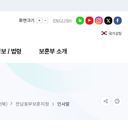
화면크기
ENGLISH
국가상징
보 / 법령
보훈부 소개
정성과
비스안내
간회의
충민원
공대상 공공데이터 목록
직도
정부기념식
구 국가유공자증 등
기관평가
규제개혁신문고
공모요강
훈사진관
업내용
무·차관회의
산낭비신고센터
EN API
원안내
기념식 참가신청
국가보훈등록증
지수·만족도 등
규제입증요청
북)
전남동부보훈지청
인사말
공공데이터
훈영상관
업활동
요회의결과
패행위신고
기념식 참가신청 확인
국가보훈등록증 발급안내
규제개혁추진현황
공지사항
라사랑신문(PDF)
료실
영리법인 부정비리 신고
이달의 보훈행사
모바일 국가보훈등록증 발급방법
하는 나라사랑신문
관기관누리집
탁금지법 위반행위 신고
보훈행사·캠페인 자료실
국가보훈등록증 진위확인
보훈대상자