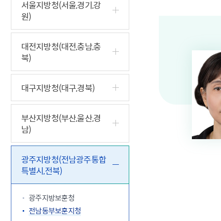
5.18 민
친일귀속
국민제안
기관주소
서울지방청(서울,경기,강
원)
고엽제 후
정부위원
정책토론
당직실 전
정책실명제
특수임무
행정서비스
전자공청
주요정책
독립운동가
제대군인
학술·연구
설문조사
대전지방청(대전,충남,충
이달의 독
북)
이달의 전
대구지방청(대구,경북)
부산지방청(부산,울산,경
남)
광주지방청(전남광주통합
특별시,전북)
광주지방보훈청
전남동부보훈지청