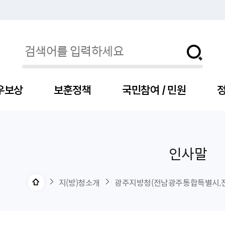
우보상
보훈정책
국민참여 / 민원
정
인사말
자
서
신청
청구
보도자료
보훈급여금
세출예산
사전정보공표목록
장차관소개
국
서
주
고
제
조
식
자
서식
처분사례
언론보도설명·정정
교육지원
기금
업무추진비
장관과의 대화
보
사
국
예
OP
직
지(방)청소개
광주지방청(전남광주통합특별시,전
자
센터
및 보훈캐릭터
대부지원
계약관련
주요일정
보
사
주
부
위탁알림
대상자
건
의료지원 및 위탁병원
공공기관
연설문
나
자
비
자
, 화상(수어)상담
생업지원
역대장차관
말
유
청