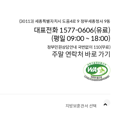
(30113) 세종특별자치시 도움4로 9 정부세종청사 9동
이재명 정부의 한반도 평
대표전화 1577-0606(유료)
보건복지부 대표 복지포털
(평일 09:00 ~ 18:00)
2026년 적용 최저임금
정부민원상담안내 국번없이 110(무료)
국가 · 공무원, 공직유관단
주말 연락처 바로 가기
고향사랑 기부제
고위공직자 범죄신고
청년DB, 프로필 등록하고 
지방보훈관서 선택