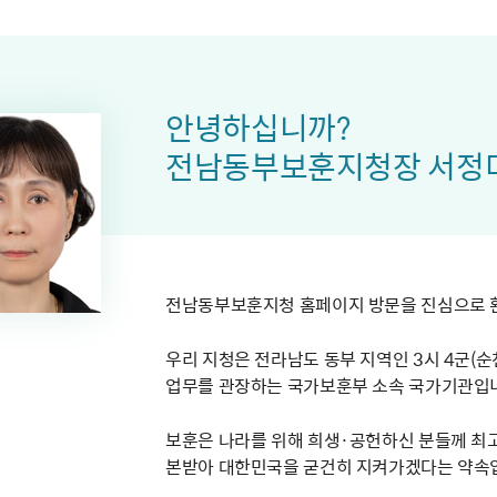
주유공자
재산
록
기타지원
역대처차장
이
유(의)증
회운영공개
화번호
보훈지원 안내자료
국
 안내
입법예고
행
유공자
 헌장 전문
회
보
목록
행정예고
행
 자료실
신
정
훈령·예규
국
립운동가
국
안녕하십니까?
국
고문변호사
헌
쟁영웅
전남동부보훈지청장 서정
단체 법인내규
지자체 보훈관련 자체법규
전남동부보훈지청 홈페이지 방문을 진심으로 
우리 지청은 전라남도 동부 지역인 3시 4군(
업무를 관장하는 국가보훈부 소속 국가기관입
보훈은 나라를 위해 희생·공헌하신 분들께 최
본받아 대한민국을 굳건히 지켜가겠다는 약속