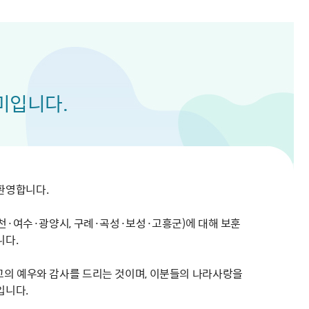
해충돌방지법 위반행위 신고
보훈연감
적극행정과 소극행정의 정의
가유공자 부정 등록 신고
정심판
쟁송현황
적극행정 추진방안
훈급여금 부정수령 신고
정소송
체검사 제도안내
정보 공유
비영리법인
적극행정 국민추천
부포상공개검증
가배상
가보훈 장해진단서 제도
교육 자료
신체검사 및 고엽제 검진
소극행정신고
민참여예산
법재판
의견 제안
단체관련
적극행정자료실
미입니다.
독립운동
감사
반부패·청렴
협동조합 경영공시
기타
환영합니다.
순천·여수·광양시, 구례·곡성·보성·고흥군)에 대해 보훈
니다.
고의 예우와 감사를 드리는 것이며, 이분들의 나라사랑을
입니다.