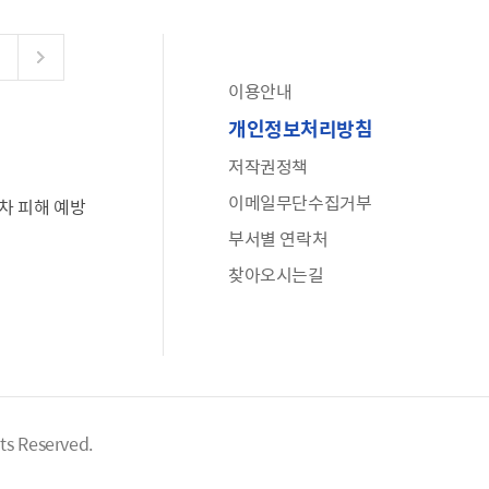
이용안내
공유누리
개인정보처리방침
수어로 보는 대한민국정부
저작권정책
6·25 비정규군 공로자 보상신청 안내
이메일무단수집거부
차 피해 예방
문화포털(통합 문화 정보 사이트)
부서별 연락처
전사자 유가족 찾기
찾아오시는길
국가정신건강정보누리집
나라지킴이 3대 가족! 병역명문가를 찾습니다
hts Reserved.