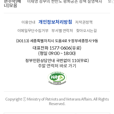
현수막(배
가를 찾습니다
이재명 정부의 한반도 평화공존 정책 설명책자
보
너)모음
개인정보처리방침
이용안내
저작권정책
이메일무단수집거부
부서별 연락처
찾아오시는길
(30113) 세종특별자치시 도움4로 9 정부세종청사 9동
대표전화 1577-0606(유료)
(평일 09:00 ~ 18:00)
정부민원상담안내 국번없이 110(무료)
주말 연락처 바로 가기
Copyright ⓒ Ministry of Patriots and Veterans Affairs.
All Rights
Reserved.