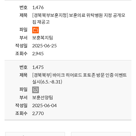
번호
1,476
제목
[경북북부보훈지청] 보훈의료 위탁병원 지정 공개모
집 재공고
파일
부서
보훈복지팀
작성일
2025-06-25
조회수
2,945
번호
1,475
제목
[경북북부] 바이크 히어로드 포토존 방문 인증 이벤트
실시(6.5.~8.31)
파일
부서
보훈선양팀
작성일
2025-06-04
조회수
2,770