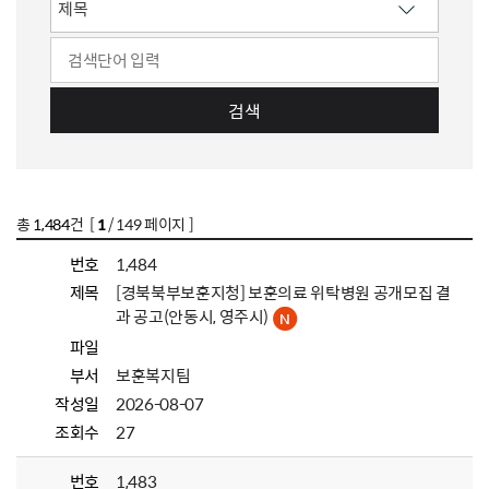
검색
총
1,484
건 [
1
/ 149 페이지 ]
번호
1,484
제목
[경북북부보훈지청] 보훈의료 위탁병원 공개모집 결
과 공고(안동시, 영주시)
파일
부서
보훈복지팀
작성일
2026-08-07
조회수
27
번호
1,483