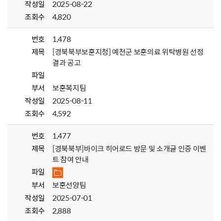
작성일
2025-08-22
조회수
4,820
번호
1,478
제목
[경북북부보훈지청] 예천군 보훈의료 위탁병원 선정
결과 공고
파일
부서
보훈복지팀
작성일
2025-08-11
조회수
4,592
번호
1,477
제목
[경북북부]바이크 히어로드 방문 및 소개글 인증 이벤
트 참여 안내
파일
부서
보훈선양팀
작성일
2025-07-01
조회수
2,888