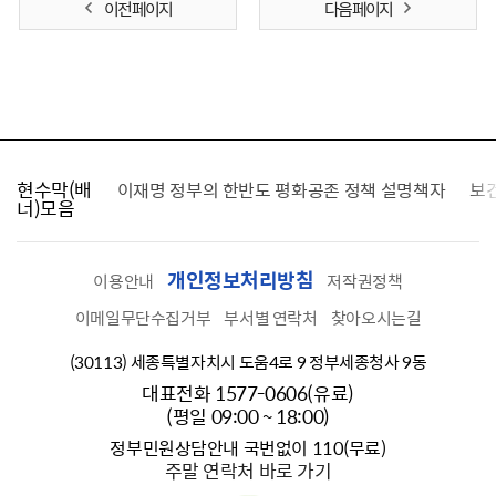
이전 페이지
다음 페이지
현수막(배
가를 찾습니다
이재명 정부의 한반도 평화공존 정책 설명책자
보
너)모음
개인정보처리방침
이용안내
저작권정책
이메일무단수집거부
부서별 연락처
찾아오시는길
(30113) 세종특별자치시 도움4로 9 정부세종청사 9동
대표전화 1577-0606(유료)
(평일 09:00 ~ 18:00)
정부민원상담안내 국번없이 110(무료)
주말 연락처 바로 가기