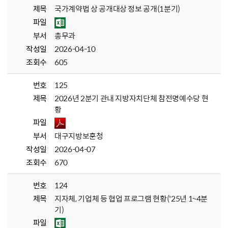
제목
국가계약법 상 공개대상 정보 공개(1분기)
파일
부서
총무과
작성일
2026-04-10
조회수
605
번호
125
제목
2026년 2분기 관내 지방자치단체 참전명예수당 현
황
파일
부서
대구지방보훈청
작성일
2026-04-07
조회수
670
번호
124
제목
지자체, 기업체 등 협업 프로그램 현황('25년 1~4분
기)
파일