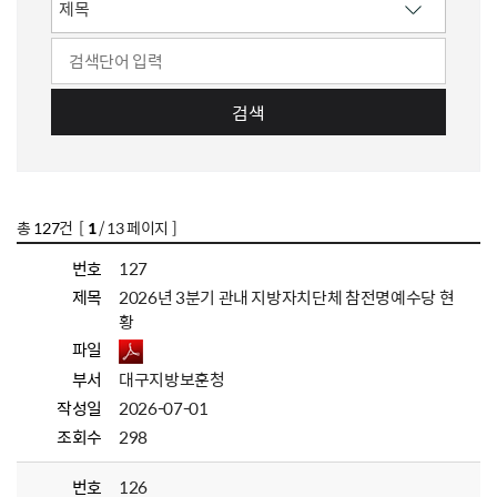
검색
총
127
건 [
1
/ 13 페이지 ]
번호
127
제목
2026년 3분기 관내 지방자치단체 참전명예수당 현
황
파일
부서
대구지방보훈청
작성일
2026-07-01
조회수
298
번호
126