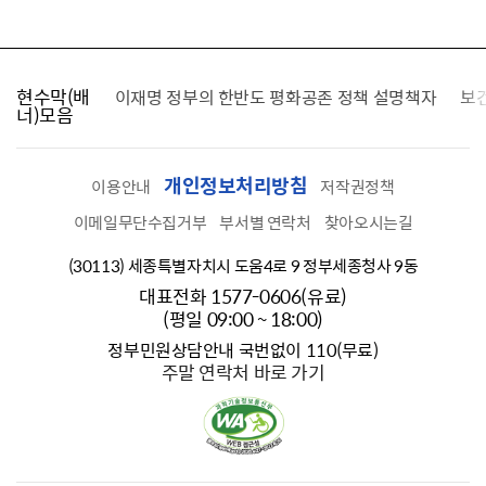
현수막(배
가를 찾습니다
이재명 정부의 한반도 평화공존 정책 설명책자
보
너)모음
개인정보처리방침
이용안내
저작권정책
이메일무단수집거부
부서별 연락처
찾아오시는길
(30113) 세종특별자치시 도움4로 9 정부세종청사 9동
대표전화 1577-0606(유료)
(평일 09:00 ~ 18:00)
정부민원상담안내 국번없이 110(무료)
주말 연락처 바로 가기