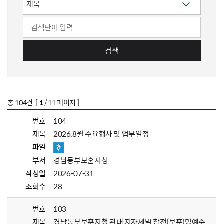
검색
총
104
건 [
1
/ 11 페이지 ]
번호
104
제목
2026.8월 주요행사 및 업무일정
파일
부서
경남동부보훈지청
작성일
2026-07-31
조회수
28
번호
103
제목
경남동부보훈지청 관내 지자체별 참전(보훈)명예수