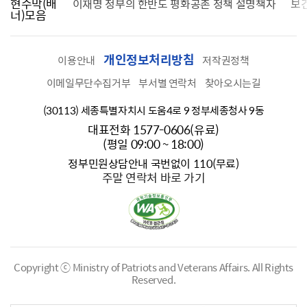
현수막(배
가를 찾습니다
이재명 정부의 한반도 평화공존 정책 설명책자
보
너)모음
개인정보처리방침
이용안내
저작권정책
이메일무단수집거부
부서별 연락처
찾아오시는길
(30113) 세종특별자치시 도움4로 9 정부세종청사 9동
대표전화 1577-0606(유료)
(평일 09:00 ~ 18:00)
정부민원상담안내 국번없이 110(무료)
주말 연락처 바로 가기
Copyright ⓒ Ministry of Patriots and Veterans Affairs.
All Rights
Reserved.