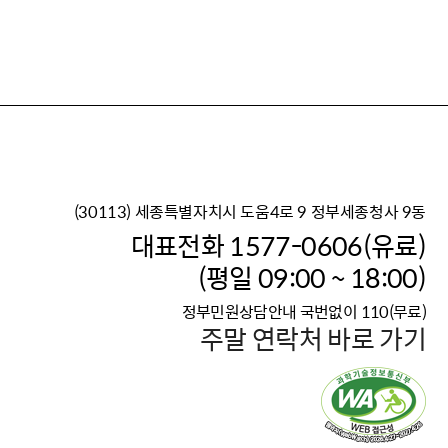
(30113) 세종특별자치시 도움4로 9 정부세종청사 9동
이재명 정부의 한반도 평
대표전화 1577-0606(유료)
보건복지부 대표 복지포털
(평일 09:00 ~ 18:00)
2026년 적용 최저임금
정부민원상담안내 국번없이 110(무료)
국가 · 공무원, 공직유관단
주말 연락처 바로 가기
고향사랑 기부제
고위공직자 범죄신고
청년DB, 프로필 등록하고 