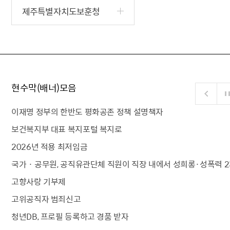
제주특별자치도보훈청
현수막(배너)모음
이재명 정부의 한반도 평화공존 정책 설명책자
보건복지부 대표 복지포털 복지로
2026년 적용 최저임금
국가 · 공무원, 공직유관단체 직원이 직장 내에서 성희롱·성폭력 2
고향사랑 기부제
고위공직자 범죄신고
청년DB, 프로필 등록하고 경품 받자