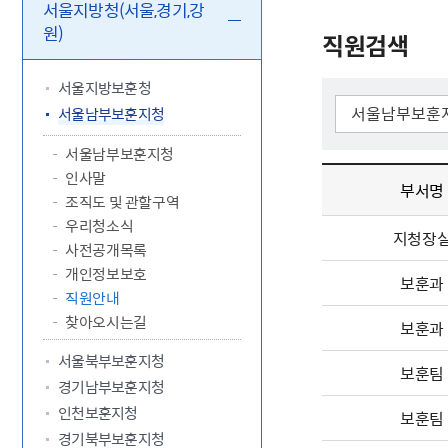
5.18 민
친일귀속
국민제안
기관주소
서울지방청(서울,경기,강
원)
고엽제 후
정부위원
정책토론
당직실 전
직원검색
정책실명제
특수임무
행정서비스
전자공청
주요정책
독립운동가
제대군인
학술·연구
설문조사
서울지방보훈청
이달의 독
서울남부보훈지청
이달의 전
서울남부보훈지청
인사말
부서명
조직도 및 관할구역
우리청소식
지청장
사전공개목록
개인정보보호
보훈과
직원안내
찾아오시는길
보훈과
서울북부보훈지청
보훈팀
경기남부보훈지청
인천보훈지청
보훈팀
경기북부보훈지청