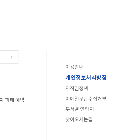
이용안내
공유누리
개인정보처리방침
수어로 보는 대한민국정부
저작권정책
6·25 비정규군 공로자 보상신청 안내
이메일무단수집거부
차 피해 예방
문화포털(통합 문화 정보 사이트)
부서별 연락처
전사자 유가족 찾기
찾아오시는길
국가정신건강정보누리집
나라지킴이 3대 가족! 병역명문가를 찾습니다