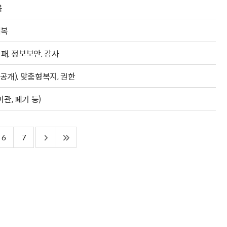
육
제복
패, 정보보안, 감사
공개), 맞춤형복지, 권한
관, 폐기 등)
6
7