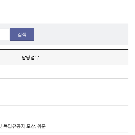
해충돌방지법 위반행위 신고
보훈연감
적극행정과 소극행정의 정의
가유공자 부정 등록 신고
정심판
쟁송현황
적극행정 추진방안
훈급여금 부정수령 신고
정소송
체검사 제도안내
정보 공유
비영리법인
적극행정 국민추천
부포상공개검증
가배상
가보훈 장해진단서 제도
교육 자료
신체검사 및 고엽제 검진
소극행정신고
검색
민참여예산
법재판
의견 제안
단체관련
적극행정자료실
독립운동
감사
담당업무
반부패·청렴
협동조합 경영공시
기타
및 독립유공자 포상, 위문