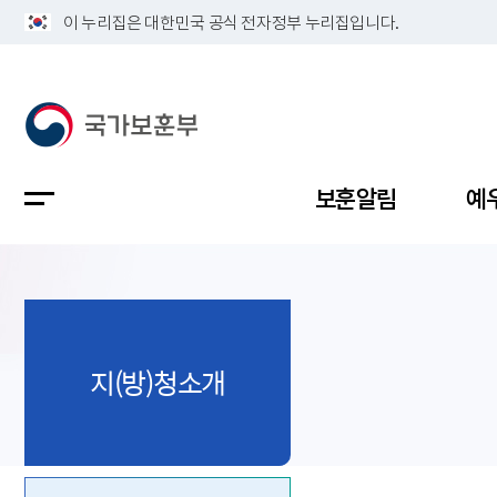
이 누리집은 대한민국 공식 전자정부 누리집입니다.
보훈알림
예
공지사항
독립유공
정책보고
보훈민원
정보공개
업무계획
지(방)청소개
지방청소
국가유공
보훈보상
민원사무
불복신청
비전
채용공고
지원대상
보훈복지
보훈상담
상징(MI)
개인정보 
보훈보상
제대군인
질의 응답
정책 슬로
참전유공
현충시설
110 채팅
연혁