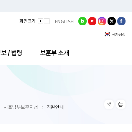
화면크기
ENGLISH
국가상징
보 / 법령
보훈부 소개
정성과
비스안내
간회의
충민원
공대상 공공데이터 목록
직도
정부기념식
구 국가유공자증 등
기관평가
규제개혁신문고
공모요강
훈사진관
업내용
무·차관회의
산낭비신고센터
EN API
원안내
기념식 참가신청
국가보훈등록증
지수·만족도 등
규제입증요청
서울남부보훈지청
직원안내
공공데이터
훈영상관
업활동
요회의결과
패행위신고
기념식 참가신청 확인
국가보훈등록증 발급안내
규제개혁추진현황
공지사항
라사랑신문(PDF)
료실
영리법인 부정비리 신고
이달의 보훈행사
모바일 국가보훈등록증 발급방법
하는 나라사랑신문
관기관누리집
탁금지법 위반행위 신고
보훈행사·캠페인 자료실
국가보훈등록증 진위확인
보훈대상자