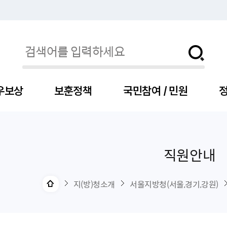
우보상
보훈정책
국민참여 / 민원
정
직원안내
자
서
신청
청구
보도자료
보훈급여금
세출예산
사전정보공표목록
장차관소개
국
서
주
고
제
조
식
자
서식
처분사례
언론보도설명·정정
교육지원
기금
업무추진비
장관과의 대화
보
사
국
예
OP
직
지(방)청소개
서울지방청(서울,경기,강원)
자
센터
및 보훈캐릭터
대부지원
계약관련
주요일정
보
사
주
부
위탁알림
대상자
건
의료지원 및 위탁병원
공공기관
연설문
나
자
비
자
, 화상(수어)상담
생업지원
역대장차관
말
유
청