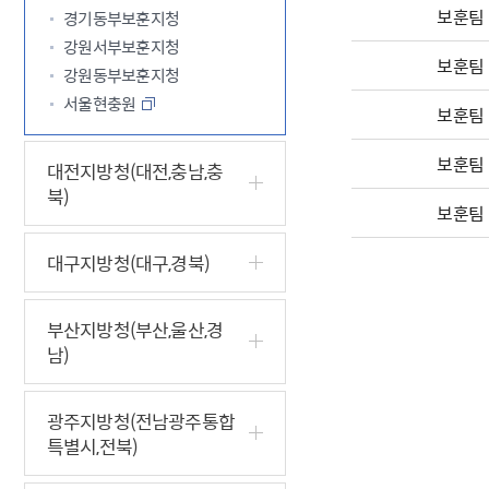
보훈팀
경기동부보훈지청
강원서부보훈지청
보훈팀
강원동부보훈지청
서울현충원
보훈팀
보훈팀
대전지방청(대전,충남,충
북)
보훈팀
대구지방청(대구,경북)
부산지방청(부산,울산,경
남)
광주지방청(전남광주통합
특별시,전북)