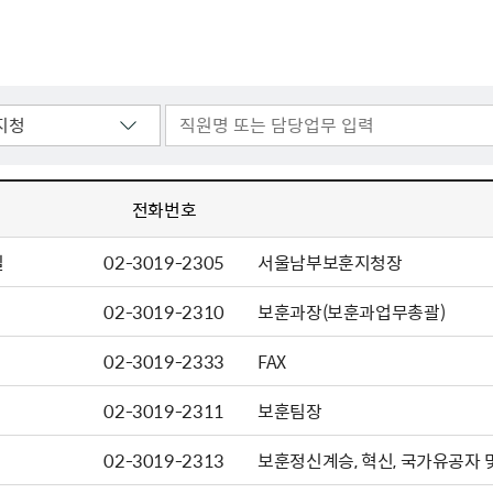
주유공자
재산
록
기타지원
역대처차장
이
유(의)증
회운영공개
화번호
보훈지원 안내자료
국
 안내
입법예고
행
유공자
 헌장 전문
회
보
목록
행정예고
행
 자료실
신
정
훈령·예규
국
립운동가
국
국
고문변호사
헌
쟁영웅
단체 법인내규
지자체 보훈관련 자체법규
전화번호
실
02-3019-2305
서울남부보훈지청장
02-3019-2310
보훈과장(보훈과업무총괄)
02-3019-2333
FAX
02-3019-2311
보훈팀장
02-3019-2313
보훈정신계승, 혁신, 국가유공자 