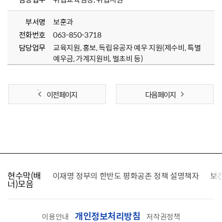
부서명
보훈과
전화번호
063-850-3718
담당업무
교육지원, 홍보, 독립유공자 예우 지원(제수비, 특별
예우금, 가계지원비, 벌초비 등)
이전 페이지
다음 페이지
현수막(배
가를 찾습니다
이재명 정부의 한반도 평화공존 정책 설명책자
보
너)모음
개인정보처리방침
이용안내
저작권정책